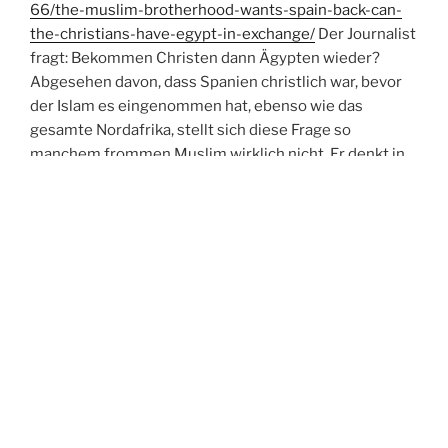
66/the-muslim-brotherhood-wants-spain-back-can-
the-christians-have-egypt-in-exchange/
Der Journalist
fragt: Bekommen Christen dann Ägypten wieder?
Abgesehen davon, dass Spanien christlich war, bevor
der Islam es eingenommen hat, ebenso wie das
gesamte Nordafrika, stellt sich diese Frage so
manchem frommen Muslim wirklich nicht. Er denkt in
anderen Kategorien: Das Gebiet, das Allah einmal
gehörte, muss ihm wieder zugeeignet werden. Ob es
vorher Christen, Juden, Animisten, Hindus, Buddhisten
gehört hat – ist dabei vollkommen schnurzepiepegal.
Von daher gibt es auch in Europa Gebiete, auf das ein
Auge geworfen wird, mit freundlicher Unterstützung
von Saudi Arabien.
Impressum
auf
www.wolfgangfenske.de