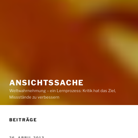
ANSICHTSSACHE
Weltwahrnehmung – ein Lernprozess: Kritik hat das Ziel,
Missstände zu verbessern
BEITRÄGE
VERÖFFENTLICHT
26. APRIL 2013