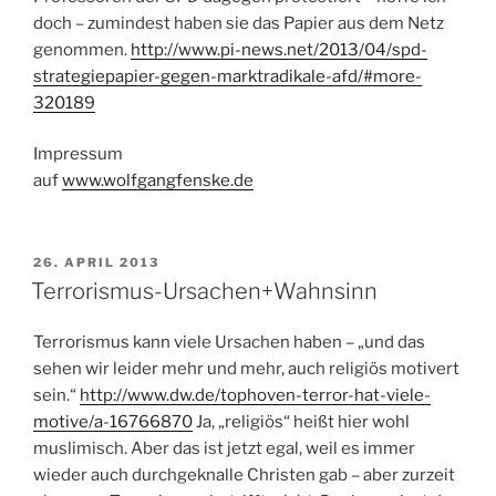
doch – zumindest haben sie das Papier aus dem Netz
genommen.
http://www.pi-news.net/2013/04/spd-
strategiepapier-gegen-marktradikale-afd/#more-
320189
Impressum
auf
www.wolfgangfenske.de
VERÖFFENTLICHT
26. APRIL 2013
AM
Terrorismus-Ursachen+Wahnsinn
Terrorismus kann viele Ursachen haben – „und das
sehen wir leider mehr und mehr, auch religiös motivert
sein.“
http://www.dw.de/tophoven-terror-hat-viele-
motive/a-16766870
Ja, „religiös“ heißt hier wohl
muslimisch. Aber das ist jetzt egal, weil es immer
wieder auch durchgeknalle Christen gab – aber zurzeit