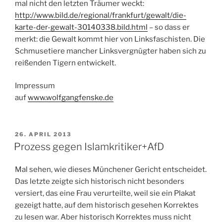
mal nicht den letzten Träumer weckt:
http://www.bild.de/regional/frankfurt/gewalt/die-
karte-der-gewalt-30140338.bild.html
– so dass er
merkt: die Gewalt kommt hier von Linksfaschisten. Die
Schmusetiere mancher Linksvergnügter haben sich zu
reißenden Tigern entwickelt.
Impressum
auf
www.wolfgangfenske.de
VERÖFFENTLICHT
26. APRIL 2013
AM
Prozess gegen Islamkritiker+AfD
Mal sehen, wie dieses Münchener Gericht entscheidet.
Das letzte zeigte sich historisch nicht besonders
versiert, das eine Frau verurteilte, weil sie ein Plakat
gezeigt hatte, auf dem historisch gesehen Korrektes
zu lesen war. Aber historisch Korrektes muss nicht