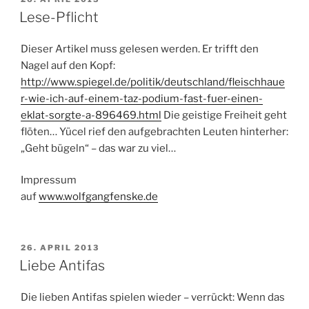
AM
Lese-Pflicht
Dieser Artikel muss gelesen werden. Er trifft den
Nagel auf den Kopf:
http://www.spiegel.de/politik/deutschland/fleischhaue
r-wie-ich-auf-einem-taz-podium-fast-fuer-einen-
eklat-sorgte-a-896469.html
Die geistige Freiheit geht
flöten… Yücel rief den aufgebrachten Leuten hinterher:
„Geht bügeln“ – das war zu viel…
Impressum
auf
www.wolfgangfenske.de
VERÖFFENTLICHT
26. APRIL 2013
AM
Liebe Antifas
Die lieben Antifas spielen wieder – verrückt: Wenn das