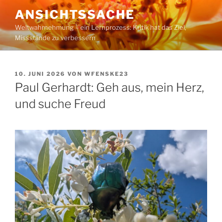
Zum
ANSICHTSSACHE
Inhalt
Weltwahrnehmung – ein Lernprozess: Kritik hat das Ziel,
springen
Missstände zu verbessern
VERÖFFENTLICHT
10. JUNI 2026
VON
WFENSKE23
AM
Paul Gerhardt: Geh aus, mein Herz,
und suche Freud