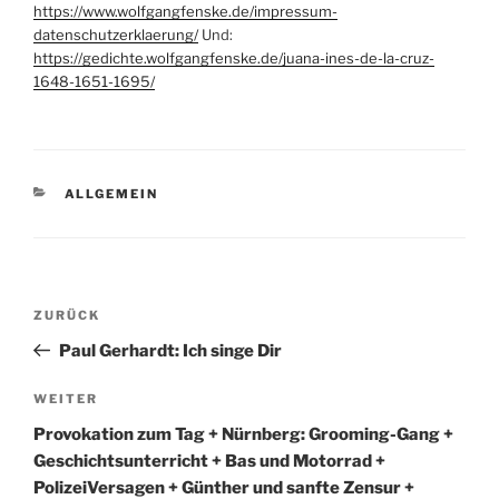
https://www.wolfgangfenske.de/impressum-
datenschutzerklaerung/
Und:
https://gedichte.wolfgangfenske.de/juana-ines-de-la-cruz-
1648-1651-1695/
KATEGORIEN
ALLGEMEIN
Beitragsnavigation
Vorheriger
ZURÜCK
Beitrag
Paul Gerhardt: Ich singe Dir
Nächster
WEITER
Beitrag
Provokation zum Tag + Nürnberg: Grooming-Gang +
Geschichtsunterricht + Bas und Motorrad +
PolizeiVersagen + Günther und sanfte Zensur +