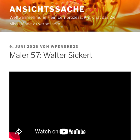
Zum
ANSICHTSSACHE
Inhalt
Weltwahrnehmung – ein Lernprozess: Kritik hat das Ziel,
springen
Missstände zu verbessern
VERÖFFENTLICHT
9. JUNI 2026
VON
WFENSKE23
AM
Maler 57: Walter Sickert