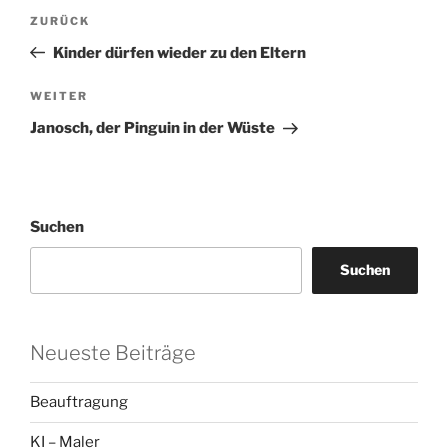
Beitragsnavigation
Vorheriger
ZURÜCK
Beitrag
Kinder dürfen wieder zu den Eltern
Nächster
WEITER
Beitrag
Janosch, der Pinguin in der Wüste
Suchen
Suchen
Neueste Beiträge
Beauftragung
KI – Maler