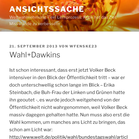
Zum
ANSICHTSSACHE
Inhalt
Weltwahrnehmung – ein Lernprozess: Kritik hat das Ziel,
springen
Missstände zu verbessern
VERÖFFENTLICHT
21. SEPTEMBER 2013
VON
WFENSKE23
AM
Wahl+Dawkins
Ist schon interessant, dass erst jetzt Volker Beck
intensiver in den Blick der Öffentlichkeit tritt – war er
doch unterschwellig schon lange im Blick – Erika
Steinbach, die Buh-Frau der Linken und Grünen hatte
ihn geoutet -, es wurde jedoch weitgehend von der
Öffentlichkeit nicht wahrgenommen, weil Volker Beck
massiv dagegen gehalten hatte. Nun muss also erst die
Wahl kommen, um manches ans Licht zu bringen, das
schon am Licht war:
http://www.welt.de/politik/wahl/bundestagswahl/articl