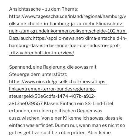
Ansichtssache – zu dem Thema:
https://www.tagesschau.de/inland/regional/hamburg/v
olksentscheide-in-hamburg-ja-zu-mehr-klimaschutz-
nein-zum-grundeinkommen,volksentscheide-102.html
Dazu auch:
https://apollo-news.net/klima-entscheid-in-
hamburg-das-ist-das-ende-fuer-die-industrie-prof-
fritz-vahrenholt-im-interview/
Spannend, eine Regierung, die sowas mit
Steuergeldern unterstützt:
https://www.nius.de/gesellschaft/news/tipps-
linksextremen-terror-bundesregierung-
steuergeld/50e6cdfa-1474-407b-a912-
a813ae039557
Klasse: Einfach ein SS-Lied-Titel
erfunden, um einen politischen Gegner was
auszuwischen. Von einer KI kenne ich sowas, dass sie
einfach was erfindet. Dumm nur, wenn man es nicht so
gut es geht versucht, zu überprüfen. Aber keine