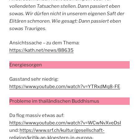
vollendeten Tatsachen stellen. Dann passiert eben
sowas. Wir dürfen nicht in unserem eigenen Saft der
Elitären schmoren. Wie gesagt: Dann passiert eben
sowas Trauriges.
Ansichtssache – zu dem Thema:
https://kath.net/news/88635
Energiesorgen
Gasstand sehr niedrig:
https://www.youtube.com/watch?v=YTRxdMq8-FE
Probleme im thailändischen Buddhismus
Da flog massiv etwas auf:
https://www.youtube.com/watch?v=WCwNvXveDsI
und:
https://www.srf.ch/kultur/gesellschaft-
religion/kritik-an-kloestern-in-europa-