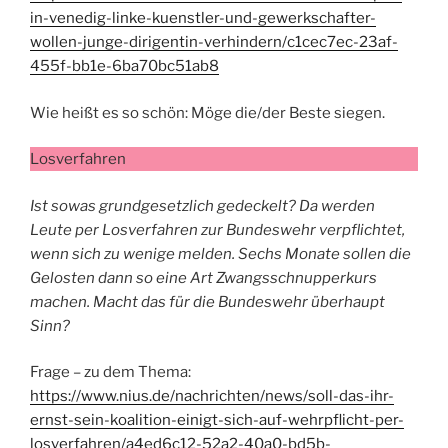
in-venedig-linke-kuenstler-und-gewerkschafter-
wollen-junge-dirigentin-verhindern/c1cec7ec-23af-
455f-bb1e-6ba70bc51ab8
Wie heißt es so schön: Möge die/der Beste siegen.
Losverfahren
Ist sowas grundgesetzlich gedeckelt? Da werden
Leute per Losverfahren zur Bundeswehr verpflichtet,
wenn sich zu wenige melden. Sechs Monate sollen die
Gelosten dann so eine Art Zwangsschnupperkurs
machen. Macht das für die Bundeswehr überhaupt
Sinn?
Frage – zu dem Thema:
https://www.nius.de/nachrichten/news/soll-das-ihr-
ernst-sein-koalition-einigt-sich-auf-wehrpflicht-per-
losverfahren/a4ed6c12-52a2-40a0-bd5b-