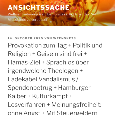
Zum
ANSICHTSSACHE
Inhalt
Weltwahrnehmung – ein Lernprozess: Kritik hat das Ziel,
springen
Missstände zu verbessern
VERÖFFENTLICHT
14. OKTOBER 2025
VON
WFENSKE23
AM
Provokation zum Tag + Politik und
Religion + Geiseln sind frei +
Hamas-Ziel + Sprachlos über
irgendwelche Theologen +
Ladekabel Vandalismus /
Spendenbetrug + Hamburger
Kälber + Kulturkampf +
Losverfahren + Meinungsfreiheit:
ohne Angst + Mit Steuergeldern