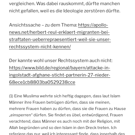
vergleichen. Was dabei rauskommt, dürfte manchen
nicht gefallen, weil es die Ideologie zerstören dürfte.
Ansichtssache – zu dem Thema:
https://apollo-
news.net/herbert-reul-erklaert-migranten-bei-
straftaten-ueberrepraesentiert-weil-sie-unser-
rechtssystem-nicht-kennen/
Der kannte wohl unser Rechtssystem auch nicht:
https://www.bild.de/regional/bayern/attacke-in-
ingolstadt-afghane-sticht-partnerin-27-nieder-
68ece1cb8803ba0529238cce
(1) Eine Muslima wehrte sich heftig dagegen, dass laut Islam
Männer ihre Frauen betrügen dürfen, dass sie meinen,
mehrere Frauen haben zu dürfen, dass sie die Frauen zu Hause
„einsperren“ dürfen. Sie findet es übel, entwürdigend, Frauen
verachtend, dass Männer es auch noch mit der Religion, mit
Allah begründen und so den Islam in den Dreck treten. Ich
referiere das nur, weil ich interessant finde, dass innerhalb des