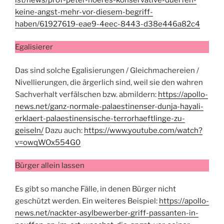
keine-angst-mehr-vor-diesem-begriff-
haben/61927619-eae9-4eec-8443-d38e446a82c4
Egalisierer
Das sind solche Egalisierungen / Gleichmachereien /
Nivellierungen, die ärgerlich sind, weil sie den wahren
Sachverhalt verfälschen bzw. abmildern:
https://apollo-
news.net/ganz-normale-palaestinenser-dunja-hayali-
erklaert-palaestinensische-terrorhaeftlinge-zu-
geiseln/
Dazu auch:
https://www.youtube.com/watch?
v=owqWOx554G0
Bürger allein lassen
Es gibt so manche Fälle, in denen Bürger nicht
geschützt werden. Ein weiteres Beispiel:
https://apollo-
news.net/nackter-asylbewerber-griff-passanten-in-