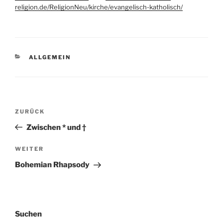
religion.de/ReligionNeu/kirche/evangelisch-katholisch/
KATEGORIEN
ALLGEMEIN
Beitragsnavigation
Vorheriger
ZURÜCK
Beitrag
Zwischen * und †
Nächster
WEITER
Beitrag
Bohemian Rhapsody
Suchen