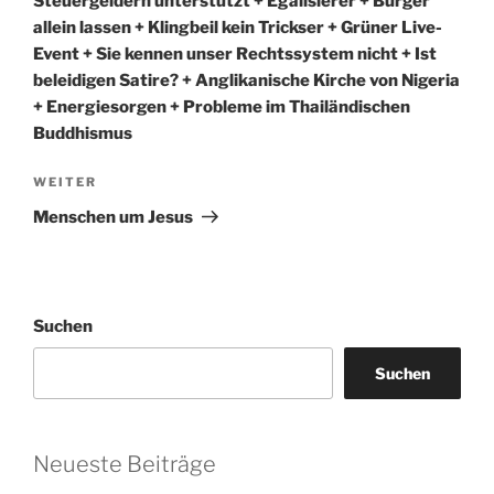
Steuergeldern unterstützt + Egalisierer + Bürger
allein lassen + Klingbeil kein Trickser + Grüner Live-
Event + Sie kennen unser Rechtssystem nicht + Ist
beleidigen Satire? + Anglikanische Kirche von Nigeria
+ Energiesorgen + Probleme im Thailändischen
Buddhismus
Nächster
WEITER
Beitrag
Menschen um Jesus
Suchen
Suchen
Neueste Beiträge