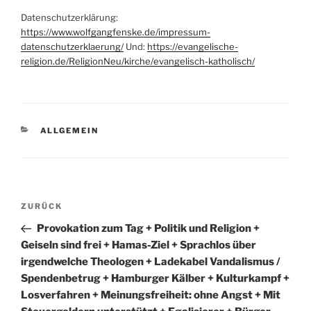
Datenschutzerklärung:
https://www.wolfgangfenske.de/impressum-
datenschutzerklaerung/
Und:
https://evangelische-
religion.de/ReligionNeu/kirche/evangelisch-katholisch/
KATEGORIEN
ALLGEMEIN
Beitragsnavigation
Vorheriger
ZURÜCK
Beitrag
Provokation zum Tag + Politik und Religion +
Geiseln sind frei + Hamas-Ziel + Sprachlos über
irgendwelche Theologen + Ladekabel Vandalismus /
Spendenbetrug + Hamburger Kälber + Kulturkampf +
Losverfahren + Meinungsfreiheit: ohne Angst + Mit