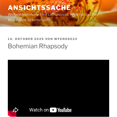
Zum
ANSICHTSSACHE
Inhalt
Weltwahrnehmung – ein Lernprozess: Kritik hat das Ziel,
springen
Missstände zu verbessern
VERÖFFENTLICHT
14. OKTOBER 2025
VON
WFENSKE23
AM
Bohemian Rhapsody