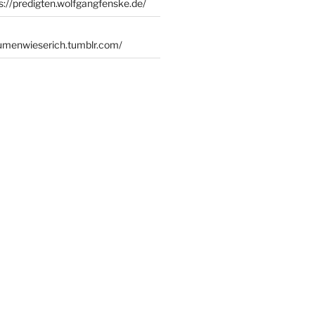
s://predigten.wolfgangfenske.de/
lumenwieserich.tumblr.com/