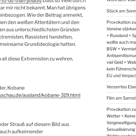
-to-us-than-jihadis
Dass so viele durch
ar mir nicht bekannt. Man hat übrigens
Stück am Sonn
t einbezogen. Wie der Beitrag anmerkt,
Provokation zu
hen den weißen Attentätern und den
Vereine stärke
ßen aus unterschiedlichsten Gründen
+ Russland + Sp
tremisten, Rassisten) handelten,
wollte auch ma
emeinsame Grundideologie hatten.
BSW + Vermiet
Antisemitismus 
 all diese Extremisten zu wehren.
viel Geld + Wal
kein Führersch
EU und Verpac
Verzerrtes Ebe
der, Kobane
sschau.de/ausland/kobane-319.html
Film am Samst
Provokation zu
Wetter + Keine
Vergewaltigung
eder Strauß auf diesem Bild aus
Sexualisierung
r auch aufkeimender
Wahlausschüss