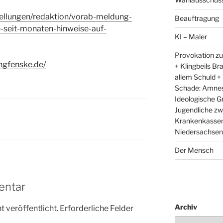
uellungen/redaktion/vorab-meldung-
Beauftragung
e-seit-monaten-hinweise-auf-
KI – Maler
Provokation zu
ngfenske.de/
+ Klingbeils Br
allem Schuld +
Schade: Amnest
Ideologische G
Jugendliche zw
Krankenkassen 
Niedersachsens
Der Mensch
entar
Archiv
 veröffentlicht.
Erforderliche Felder