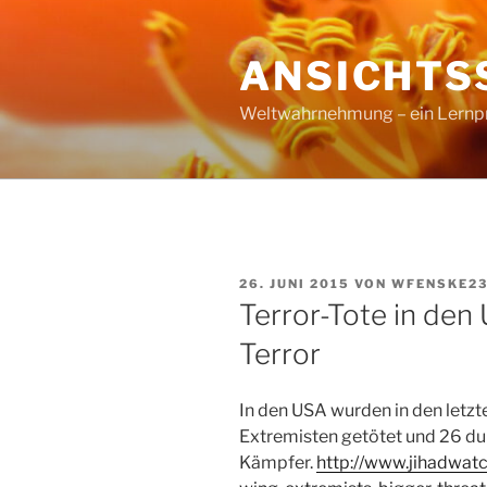
Zum
Inhalt
ANSICHTS
springen
Weltwahrnehmung – ein Lernproz
VERÖFFENTLICHT
26. JUNI 2015
VON
WFENSKE2
AM
Terror-Tote in den 
Terror
In den USA wurden in den letz
Extremisten getötet und 26 d
Kämpfer.
http://www.jihadwatc