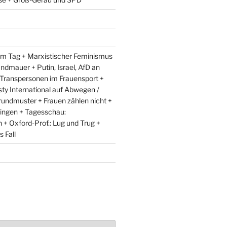
m Tag + Marxistischer Feminismus
andmauer + Putin, Israel, AfD an
 Transpersonen im Frauensport +
y International auf Abwegen /
rundmuster + Frauen zählen nicht +
ingen + Tagesschau:
+ Oxford-Prof.: Lug und Trug +
 Fall