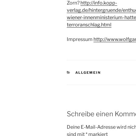
Zorn?
http://info.kopp-
verlag.de/hintergruende/enth
wiener-innenministerium-hatt
terroranschlag.html
Impressum
http://www.wolfga
KATEGORIEN
ALLGEMEIN
Schreibe einen Komm
Deine E-Mail-Adresse wird nicht
sind mit
*
markiert