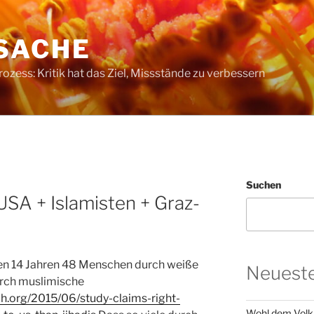
SACHE
ess: Kritik hat das Ziel, Missstände zu verbessern
3
Suchen
USA + Islamisten + Graz-
ten 14 Jahren 48 Menschen durch weiße
Neueste
urch muslimische
h.org/2015/06/study-claims-right-
Wohl dem Volk