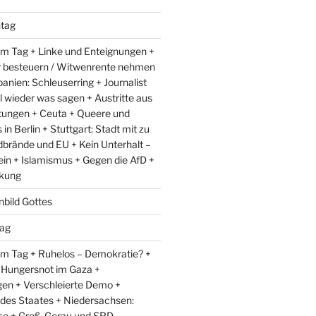
tag
m Tag + Linke und Enteignungen +
r besteuern / Witwenrente nehmen
anien: Schleuserring + Journalist
l wieder was sagen + Austritte aus
ungen + Ceuta + Queere und
in Berlin + Stuttgart: Stadt mit zu
dbrände und EU + Kein Unterhalt –
ein + Islamismus + Gegen die AfD +
kung
nbild Gottes
ag
m Tag + Ruhelos – Demokratie? +
 Hungersnot im Gaza +
en + Verschleierte Demo +
 des Staates + Niedersachsen:
e + Groß-Gerau und SPD