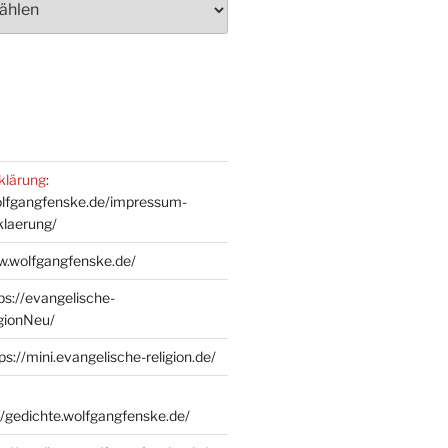
klärung
:
olfgangfenske.de/impressum-
klaerung/
w.wolfgangfenske.de/
ps://evangelische-
igionNeu/
ps://mini.evangelische-religion.de/
//gedichte.wolfgangfenske.de/