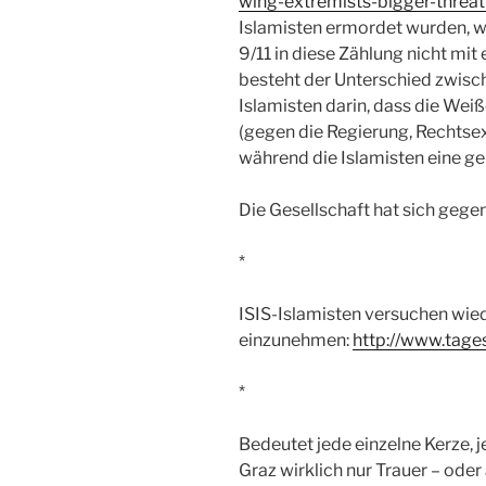
wing-extremists-bigger-threat
Islamisten ermordet wurden, w
9/11 in diese Zählung nicht mi
besteht der Unterschied zwisc
Islamisten darin, dass die Wei
(gegen die Regierung, Rechtsex
während die Islamisten eine g
Die Gesellschaft hat sich gegen
*
ISIS-Islamisten versuchen wie
einzunehmen:
http://www.tage
*
Bedeutet jede einzelne Kerze, j
Graz wirklich nur Trauer – ode