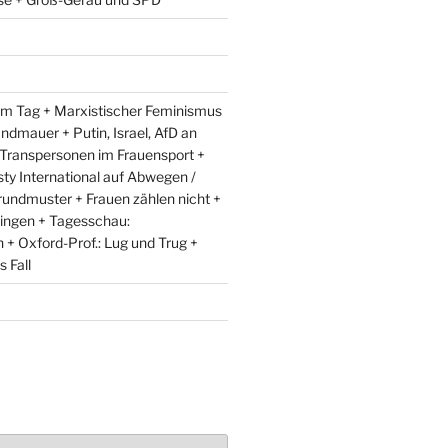
m Tag + Marxistischer Feminismus
andmauer + Putin, Israel, AfD an
 Transpersonen im Frauensport +
y International auf Abwegen /
rundmuster + Frauen zählen nicht +
ingen + Tagesschau:
+ Oxford-Prof.: Lug und Trug +
 Fall