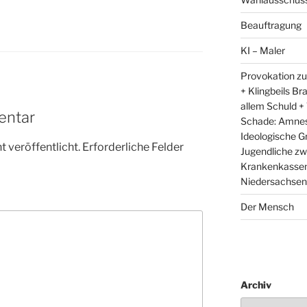
Beauftragung
KI – Maler
Provokation zu
+ Klingbeils Br
allem Schuld +
entar
Schade: Amnest
Ideologische G
 veröffentlicht.
Erforderliche Felder
Jugendliche zw
Krankenkassen 
Niedersachsens
Der Mensch
Archiv