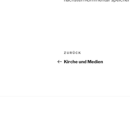
Beitragsnavigation
Vorheriger
ZURÜCK
Beitrag
Kirche und Medien