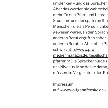
umdenken – und das Sprachens
Aber das werden sie wahrschein
mehr für den Pfarr- und Lehrdi
Studiums und der späteren Stu
Menschen, die als Persönlichk
gewesen wären, an den Sprache
anderen Beruf ergriffen haben. 
anderen Berufen. Aber ohne Pfa
schwer:
http://www.pro-
medienmagazin.de/gesellschaft
pfarrerin/
Die Sprachenhürde zu
des Niveaus. Man denke daran,
müssen im Vergleich zu den Prü
Impressum
auf
www.wolfgangfenske.de
–