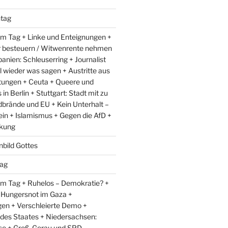
tag
m Tag + Linke und Enteignungen +
r besteuern / Witwenrente nehmen
anien: Schleuserring + Journalist
l wieder was sagen + Austritte aus
ungen + Ceuta + Queere und
in Berlin + Stuttgart: Stadt mit zu
dbrände und EU + Kein Unterhalt –
ein + Islamismus + Gegen die AfD +
kung
nbild Gottes
ag
m Tag + Ruhelos – Demokratie? +
 Hungersnot im Gaza +
en + Verschleierte Demo +
 des Staates + Niedersachsen:
e + Groß-Gerau und SPD