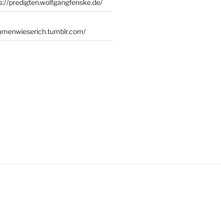
s://predigten.wolfgangfenske.de/
lumenwieserich.tumblr.com/