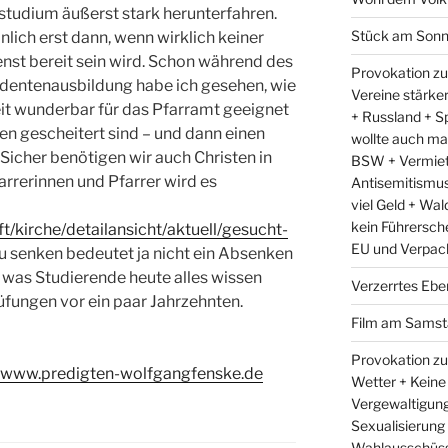
tudium äußerst stark herunterfahren.
Stück am Sonn
lich erst dann, wenn wirklich keiner
enst bereit sein wird. Schon während des
Provokation zu
dentenausbildung habe ich gesehen, wie
Vereine stärke
eit wunderbar für das Pfarramt geeignet
+ Russland + Sp
n gescheitert sind – und dann einen
wollte auch ma
Sicher benötigen wir auch Christen in
BSW + Vermiet
rrerinnen und Pfarrer wird es
Antisemitismus 
viel Geld + Wal
kein Führersch
/kirche/detailansicht/aktuell/gesucht-
EU und Verpac
 senken bedeutet ja nicht ein Absenken
 was Studierende heute alles wissen
Verzerrtes Ebe
fungen vor ein paar Jahrzehnten.
Film am Samst
Provokation zu
www.predigten-wolfgangfenske.de
Wetter + Keine
Vergewaltigung
Sexualisierung
Wahlausschüss