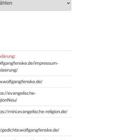
klärung
:
olfgangfenske.de/impressum-
klaerung/
w.wolfgangfenske.de/
ps://evangelische-
igionNeu/
ps://mini.evangelische-religion.de/
//gedichte.wolfgangfenske.de/