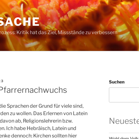
SACHE
ess: Kritik hat das Ziel, Missstände zu verbessern
23
Suchen
 Pfarrernachwuchs
ie Sprachen der Grund für viele sind,
rden zu wollen. Das Erlernen von Latein
Neueste
davon ab, Religionslehrerin bzw.
en. Ich habe Hebräisch, Latein und
enke dennoch: Kirchen sollten hier
Wohl dem Volk