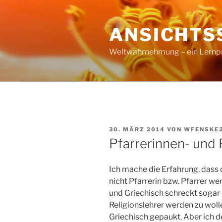
Zum
Inhalt
ANSICHTS
springen
Weltwahrnehmung – ein Lernproz
VERÖFFENTLICHT
30. MÄRZ 2014
VON
WFENSKE
AM
Pfarrerinnen- und
Ich mache die Erfahrung, dass d
nicht Pfarrerin bzw. Pfarrer we
und Griechisch schreckt sogar 
Religionslehrer werden zu woll
Griechisch gepaukt. Aber ich d