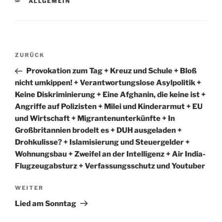
KATEGORIEN
ALLGEMEIN
Beitragsnavigation
Vorheriger
ZURÜCK
Beitrag
Provokation zum Tag + Kreuz und Schule + Bloß
nicht umkippen! + Verantwortungslose Asylpolitik +
Keine Diskriminierung + Eine Afghanin, die keine ist +
Angriffe auf Polizisten + Milei und Kinderarmut + EU
und Wirtschaft + Migrantenunterkünfte + In
Großbritannien brodelt es + DUH ausgeladen +
Drohkulisse? + Islamisierung und Steuergelder +
Wohnungsbau + Zweifel an der Intelligenz + Air India-
Flugzeugabsturz + Verfassungsschutz und Youtuber
Nächster
WEITER
Beitrag
Lied am Sonntag