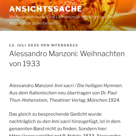
Zum
ANSICHTSSACHE
Inhalt
Weltwahrnehmung – ein Lernprozess: Kritik hat das Ziel,
springen
Missstände zu verbessern
VERÖFFENTLICHT
13. JULI 2025
VON
WFENSKE23
AM
Alessandro Manzoni: Weihnachten
von 1933
Alessandro Manzoni: Inni sacri / Die heiligen Hymnen.
Aus dem Italienischen neu übertragen von Dr. Paul
Thun-Hohenstein, Theatiner Verlag, München 1924.
Das gleich zu besprechende Gedicht wurde
nachträglich zu den
Inni sacri
hinzugefügt, ist in dem
genannten Band nicht zu finden. Sondern hier: