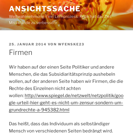
Zum
ANSICHTSSACHE
Inhalt
Weltwahrnehmung – ein Lernprozess: Kritik hat das Ziel,
springen
Missstände zu verbessern
VERÖFFENTLICHT
25. JANUAR 2014
VON
WFENSKE23
AM
Firmen
Wir haben auf der einen Seite Politiker und andere
Menschen, die das Subsidiaritätsprinzip aushebeln
wollen, auf der anderen Seite haben wir Firmen, die die
Rechte des Einzelnen nicht achten
wollen:
http://www.spiegel.de/netzwelt/netzpolitik/goo
gle-urteil-hier-geht-es-nicht-um-zensur-sondern-um-
grundrechte-a-945382.html
Das heißt, dass das Individuum als selbständiger
Mensch von verschiedenen Seiten bedrängt wird.