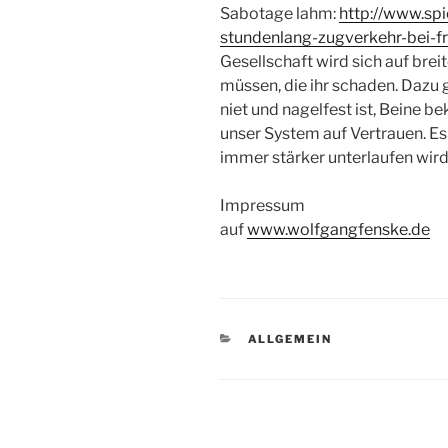
Sabotage lahm:
http://www.spi
stundenlang-zugverkehr-bei-f
Gesellschaft wird sich auf bre
müssen, die ihr schaden. Dazu g
niet und nagelfest ist, Beine 
unser System auf Vertrauen. Es
immer stärker unterlaufen wird
Impressum
auf
www.wolfgangfenske.de
KATEGORIEN
ALLGEMEIN