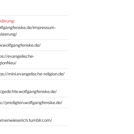
klärung
:
olfgangfenske.de/impressum-
klaerung/
w.wolfgangfenske.de/
ps://evangelische-
igionNeu/
ps://mini.evangelische-religion.de/
//gedichte.wolfgangfenske.de/
s://predigten.wolfgangfenske.de/
lumenwieserich.tumblr.com/