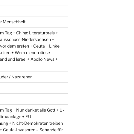
er Menschheit
 Tag + China: Literaturpreis +
lausschuss-Niedersachsen +
 vor dem ersten + Ceuta + Linke
eiten + Wem dienen diese
and und Israel + Apollo News +
uder / Nazarener
m Tag + Nun danket alle Gott + U-
limaanlage + EU-
ung + Nicht-Demokraten treiben
l + Ceuta-Invasoren – Schande für