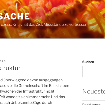
SACHE
ess: Kritik hat das Ziel, Missstände zu verbessern
E23
Suchen
struktur
Land überwiegend davon ausgegangen,
dass sie die Gemeinschaft im Blick haben
Neueste
chwächen der Infrastruktur nicht
Zeit wandelt sich immer mehr. Und das
ten auch Unbekannte Züge durch
Der Mensch