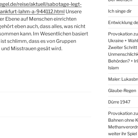
egel.de/reise/aktuell/sabotage-legt-
Ich singe dir
rankfurt-lahm-a-944112.html
Unsere
iter Ebene auf Menschen einrichten
Entwicklung d
ehört eben auch, dass alles, was nicht
bekommen kann. Im Wesentlichen basiert
Provokation zum
Ukraine + Wah
 ist schlimm, dass es von Gruppen
Zweiter Schritt
 und Misstrauen gesät wird.
Unmenschlichk
Behörden? + Irl
Islam
Maler: Lukasbr
Glaube-Regen
Dürre 1947
Provokation zu
Bahnen ohne K
Methanverordn
weiter ihr Spie