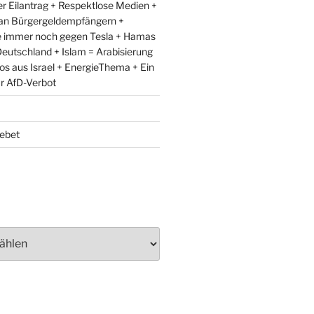
r Eilantrag + Respektlose Medien +
an Bürgergeldempfängern +
e immer noch gegen Tesla + Hamas
eutschland + Islam = Arabisierung
fos aus Israel + EnergieThema + Ein
ür AfD-Verbot
ebet