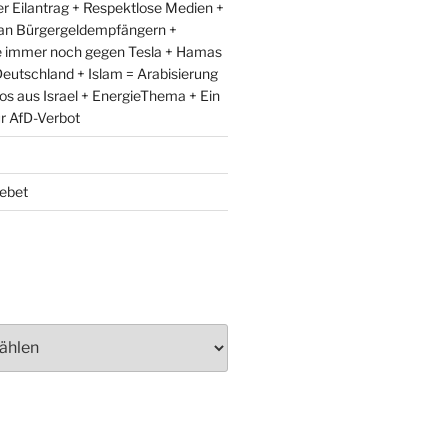
r Eilantrag + Respektlose Medien +
an Bürgergeldempfängern +
e immer noch gegen Tesla + Hamas
eutschland + Islam = Arabisierung
fos aus Israel + EnergieThema + Ein
ür AfD-Verbot
ebet