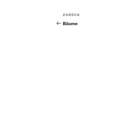
Beitragsnavigation
Vorheriger
ZURÜCK
Beitrag
Bäume