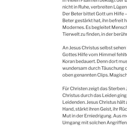
In vielen Psalmen beklagt der 
nicht in Ruhe, verbreiten Lügen
Der Beter bittet Gott um Hilfe 
Beter gestärkt hat, ihn befreit
Modernes. Es begleitet Menschen
Tierwelt zu finden, in der ber
An Jesus Christus selbst sehen 
Gottes Hilfe vom Himmel fehlt
Koran bedauert. Denn dort mus
wundersam durch Täuschung der
oben genannten Clips. Magisch
Für Christen zeigt das Sterben 
Christus durch das Leiden ging.
Leidenden. Jesus Christus häl
Hand, stärkt ihren Geist, ihr Rü
Mut in der Erniedrigung. Aus mei
Umgang mit solchen Angriffen