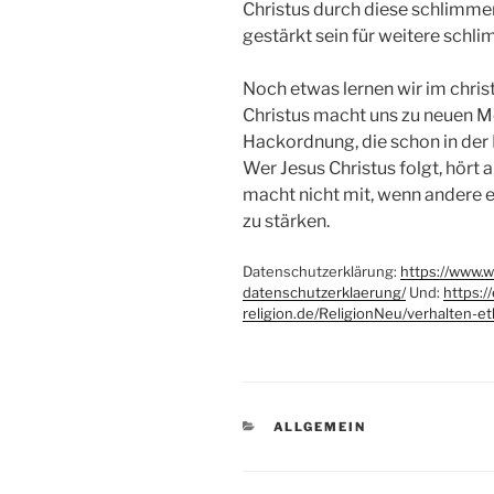
Christus durch diese schlimmen
gestärkt sein für weitere schl
Noch etwas lernen wir im chris
Christus macht uns zu neuen M
Hackordnung, die schon in der N
Wer Jesus Christus folgt, hört 
macht nicht mit, wenn andere er
zu stärken.
Datenschutzerklärung:
https://www.
datenschutzerklaerung/
Und:
https:/
religion.de/ReligionNeu/verhalten-eth
KATEGORIEN
ALLGEMEIN