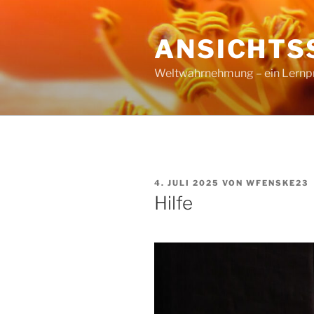
Zum
Inhalt
ANSICHTS
springen
Weltwahrnehmung – ein Lernproz
VERÖFFENTLICHT
4. JULI 2025
VON
WFENSKE23
AM
Hilfe