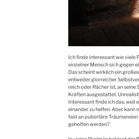
Ich finde interessant wie viele F
einzelner Mensch sich gegen 
Das scheint wirklich ein großes
entweder glorreicher Selbstverte
reich oder Rächer ist, an seine
Kräften ausgestattet. Unrealisti
Interessant finde ich das, weil
einander zu helfen. Aber kann m
fast an pubertäre Träumereien (b
geholfen werden?