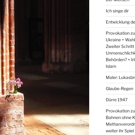
Ich singe dir
Entwicklung d
Provokation zum
Ukraine + Wah
Zweiter Schritt
Unmenschlichk
Behörden? + Irl
Islam
Maler: Lukasbr
Glaube-Regen
Dürre 1947
Provokation zu
Bahnen ohne K
Methanverordn
weiter ihr Spie