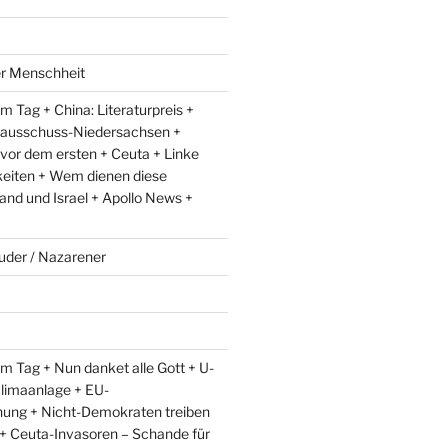
er Menschheit
 Tag + China: Literaturpreis +
lausschuss-Niedersachsen +
 vor dem ersten + Ceuta + Linke
eiten + Wem dienen diese
and und Israel + Apollo News +
uder / Nazarener
m Tag + Nun danket alle Gott + U-
limaanlage + EU-
ung + Nicht-Demokraten treiben
l + Ceuta-Invasoren – Schande für