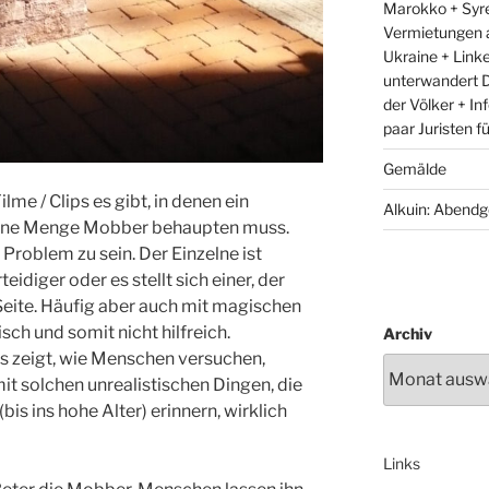
Marokko + Syre
Vermietungen 
Ukraine + Link
unterwandert D
der Völker + In
paar Juristen f
Gemälde
ilme / Clips es gibt, in denen ein
Alkuin: Abendg
eine Menge Mobber behaupten muss.
 Problem zu sein. Der Einzelne ist
idiger oder es stellt sich einer, der
 Seite. Häufig aber auch mit magischen
sch und somit nicht hilfreich.
Archiv
 es zeigt, wie Menschen versuchen,
it solchen unrealistischen Dingen, die
is ins hohe Alter) erinnern, wirklich
Links