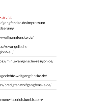
klärung
:
olfgangfenske.de/impressum-
klaerung/
w.wolfgangfenske.de/
ps://evangelische-
igionNeu/
ps://mini.evangelische-religion.de/
//gedichte.wolfgangfenske.de/
s://predigten.wolfgangfenske.de/
lumenwieserich.tumblr.com/