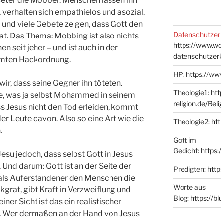
Beter die Mobber. Menschen lassen ihn
, verhalten sich empathielos und asozial.
– und viele Gebete zeigen, dass Gott den
Datenschutzer
 hat. Das Thema: Mobbing ist also nichts
https://www.w
 seit jeher – und ist auch in der
datenschutzer
ühmten Hackordnung.
HP:
https://ww
wir, dass seine Gegner ihn töteten.
Theologie1:
htt
e, was ja selbst Mohammed in seinem
religion.de/Rel
s Jesus nicht den Tod erleiden, kommt
 Leute davon. Also so eine Art wie die
Theologie2:
htt
.
Gott im
Gedicht:
https:
Jesu jedoch, dass selbst Gott in Jesus
 Und darum: Gott ist an der Seite der
Predigten:
http
t als Auferstandener den Menschen die
Worte aus
ckgrat, gibt Kraft in Verzweiflung und
Blog:
https://b
ner Sicht ist das ein realistischer
. Wer dermaßen an der Hand von Jesus