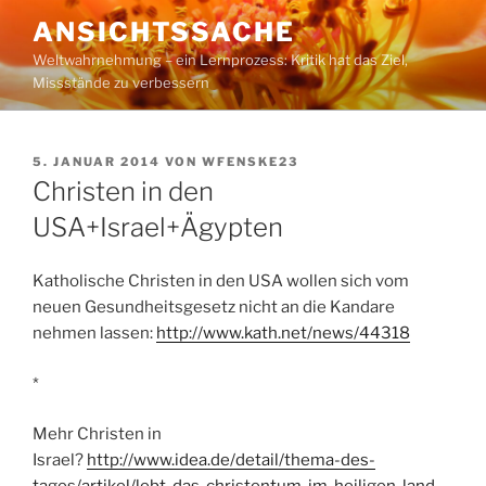
Zum
ANSICHTSSACHE
Inhalt
Weltwahrnehmung – ein Lernprozess: Kritik hat das Ziel,
springen
Missstände zu verbessern
VERÖFFENTLICHT
5. JANUAR 2014
VON
WFENSKE23
AM
Christen in den
USA+Israel+Ägypten
Katholische Christen in den USA wollen sich vom
neuen Gesundheitsgesetz nicht an die Kandare
nehmen lassen:
http://www.kath.net/news/44318
*
Mehr Christen in
Israel?
http://www.idea.de/detail/thema-des-