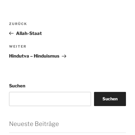
Beitragsnavigation
Vorheriger
ZURÜCK
Beitrag
Allah-Staat
Nächster
WEITER
Beitrag
Hindutva – Hinduismus
Suchen
Suchen
Neueste Beiträge