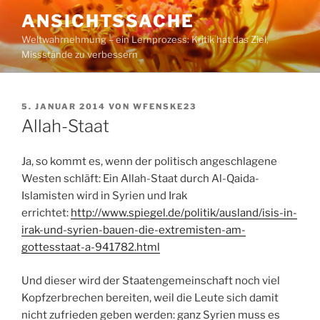
Zum
ANSICHTSSACHE
Inhalt
Weltwahrnehmung – ein Lernprozess: Kritik hat das Ziel,
springen
Missstände zu verbessern
VERÖFFENTLICHT
5. JANUAR 2014
VON
WFENSKE23
AM
Allah-Staat
Ja, so kommt es, wenn der politisch angeschlagene
Westen schläft: Ein Allah-Staat durch Al-Qaida-
Islamisten wird in Syrien und Irak
errichtet:
http://www.spiegel.de/politik/ausland/isis-in-
irak-und-syrien-bauen-die-extremisten-am-
gottesstaat-a-941782.html
Und dieser wird der Staatengemeinschaft noch viel
Kopfzerbrechen bereiten, weil die Leute sich damit
nicht zufrieden geben werden: ganz Syrien muss es