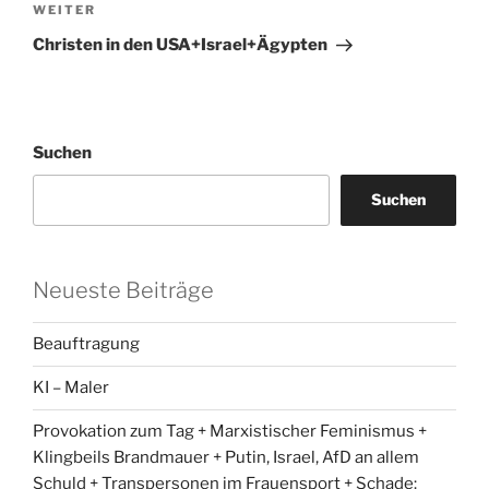
Nächster
WEITER
Beitrag
Christen in den USA+Israel+Ägypten
Suchen
Suchen
Neueste Beiträge
Beauftragung
KI – Maler
Provokation zum Tag + Marxistischer Feminismus +
Klingbeils Brandmauer + Putin, Israel, AfD an allem
Schuld + Transpersonen im Frauensport + Schade: