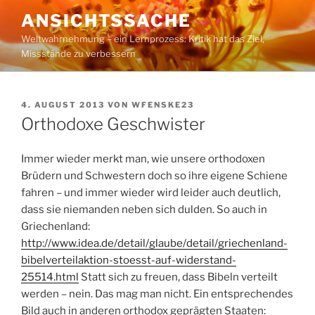
Zum
ANSICHTSSACHE
Inhalt
Weltwahrnehmung – ein Lernprozess: Kritik hat das Ziel,
springen
Missstände zu verbessern
VERÖFFENTLICHT
4. AUGUST 2013
VON
WFENSKE23
AM
Orthodoxe Geschwister
Immer wieder merkt man, wie unsere orthodoxen
Brüdern und Schwestern doch so ihre eigene Schiene
fahren – und immer wieder wird leider auch deutlich,
dass sie niemanden neben sich dulden. So auch in
Griechenland:
http://www.idea.de/detail/glaube/detail/griechenland-
bibelverteilaktion-stoesst-auf-widerstand-
25514.html
Statt sich zu freuen, dass Bibeln verteilt
werden – nein. Das mag man nicht. Ein entsprechendes
Bild auch in anderen orthodox geprägten Staaten: