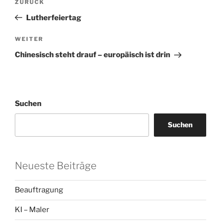
Vorheriger
ZURÜCK
Beitrag
Lutherfeiertag
Nächster
WEITER
Beitrag
Chinesisch steht drauf – europäisch ist drin
Suchen
Suchen
Neueste Beiträge
Beauftragung
KI – Maler