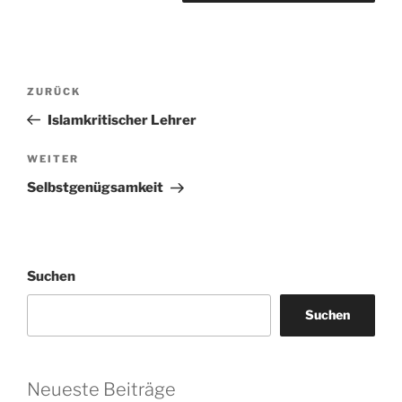
Beitragsnavigation
Vorheriger
ZURÜCK
Beitrag
Islamkritischer Lehrer
Nächster
WEITER
Beitrag
Selbstgenügsamkeit
Suchen
Suchen
Neueste Beiträge