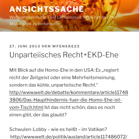
Zum
ANSICHTSSACHE
Inhalt
Weltwahrnehmung – ein Lernprozess: Kritik hat das Ziel,
springen
Missstände zu verbessern
VERÖFFENTLICHT
27. JUNI 2013
VON
WFENSKE23
AM
Unparteiisches Recht+EKD-Ehe
Mit Blick auf die Homo-Ehe in den USA: Es „regiert
nicht der Zeitgeist oder eine Mehrheitsmeinung,
sondern das kühle, unparteiische Recht.“
http://www.welt.de/debatte/kommentare/article11748
3806/Das-Haupthindernis-fuer-die-Homo-Ehe-ist-
vom-Tisch.html
Ist das nicht schön, dass es noch
einen gibt, der das glaubt?
Schwulen-Lobby – wie es heißt – im Vatikan?
http://www.welt.de/politik/ausland/article117486072/