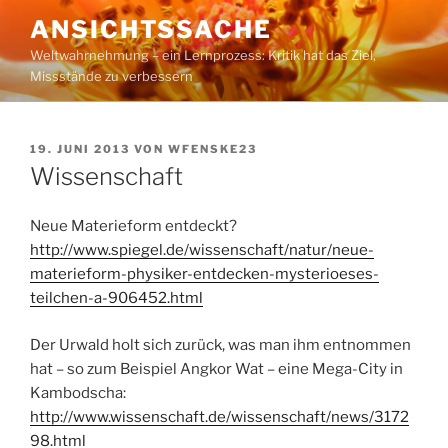
Zum
ANSICHTSSACHE
Inhalt
Weltwahrnehmung – ein Lernprozess: Kritik hat das Ziel,
springen
Missstände zu verbessern
VERÖFFENTLICHT
19. JUNI 2013
VON
WFENSKE23
AM
Wissenschaft
Neue Materieform entdeckt?
http://www.spiegel.de/wissenschaft/natur/neue-
materieform-physiker-entdecken-mysterioeses-
teilchen-a-906452.html
Der Urwald holt sich zurück, was man ihm entnommen
hat – so zum Beispiel Angkor Wat – eine Mega-City in
Kambodscha:
http://www.wissenschaft.de/wissenschaft/news/3172
98.html