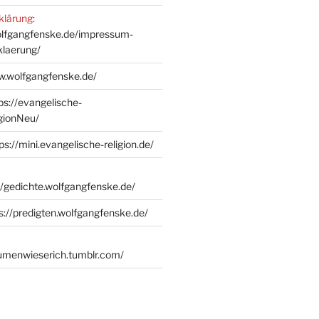
klärung
:
olfgangfenske.de/impressum-
klaerung/
w.wolfgangfenske.de/
ps://evangelische-
igionNeu/
ps://mini.evangelische-religion.de/
//gedichte.wolfgangfenske.de/
s://predigten.wolfgangfenske.de/
lumenwieserich.tumblr.com/