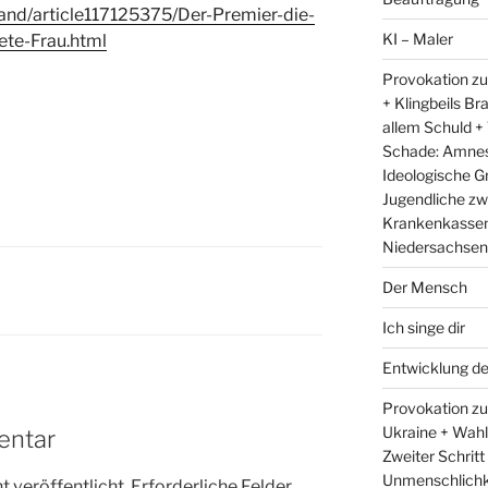
sland/article117125375/Der-Premier-die-
KI – Maler
ete-Frau.html
Provokation zu
+ Klingbeils Br
allem Schuld +
Schade: Amnest
Ideologische G
Jugendliche zw
Krankenkassen 
Niedersachsens
Der Mensch
Ich singe dir
Entwicklung d
Provokation zum
Ukraine + Wah
entar
Zweiter Schritt
Unmenschlichk
 veröffentlicht.
Erforderliche Felder