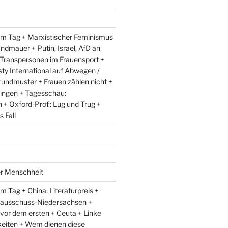
m Tag + Marxistischer Feminismus
andmauer + Putin, Israel, AfD an
 Transpersonen im Frauensport +
y International auf Abwegen /
rundmuster + Frauen zählen nicht +
ingen + Tagesschau:
+ Oxford-Prof.: Lug und Trug +
 Fall
er Menschheit
 Tag + China: Literaturpreis +
lausschuss-Niedersachsen +
 vor dem ersten + Ceuta + Linke
eiten + Wem dienen diese