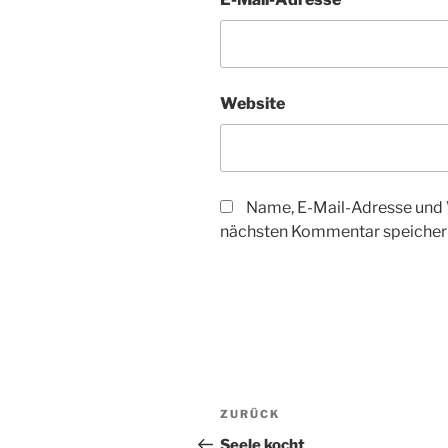
Website
Name, E-Mail-Adresse und 
nächsten Kommentar speicher
Beitragsnavigation
Vorheriger
ZURÜCK
Beitrag
Seele kocht