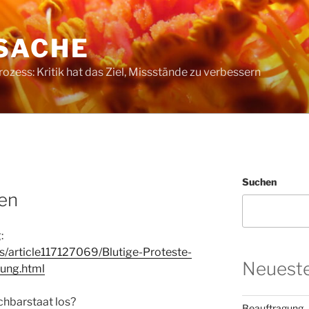
SACHE
ess: Kritik hat das Ziel, Missstände zu verbessern
Suchen
ien
:
s/article117127069/Blutige-Proteste-
Neueste
ung.html
chbarstaat los?
Beauftragung