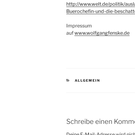
http://www.welt.de/politik/au
Buerochefin-und-die-beschatt
Impressum
auf
www.wolfgangfenske.de
KATEGORIEN
ALLGEMEIN
Schreibe einen Komm
Deine E-Mail-Adresse wird nicht