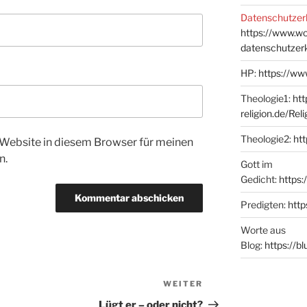
Datenschutzer
https://www.w
datenschutzer
HP:
https://ww
Theologie1:
htt
religion.de/Rel
Theologie2:
htt
Website in diesem Browser für meinen
n.
Gott im
Gedicht:
https:
Predigten:
http
Worte aus
Blog:
https://b
WEITER
Nächster
Beitrag
Lügt er – oder nicht?