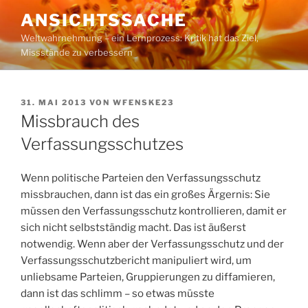
Zum
ANSICHTSSACHE
Inhalt
Weltwahrnehmung – ein Lernprozess: Kritik hat das Ziel,
springen
Missstände zu verbessern
VERÖFFENTLICHT
31. MAI 2013
VON
WFENSKE23
AM
Missbrauch des
Verfassungsschutzes
Wenn politische Parteien den Verfassungsschutz
missbrauchen, dann ist das ein großes Ärgernis: Sie
müssen den Verfassungsschutz kontrollieren, damit er
sich nicht selbstständig macht. Das ist äußerst
notwendig. Wenn aber der Verfassungsschutz und der
Verfassungsschutzbericht manipuliert wird, um
unliebsame Parteien, Gruppierungen zu diffamieren,
dann ist das schlimm – so etwas müsste