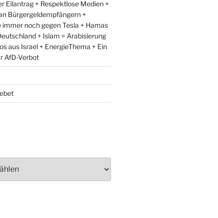
r Eilantrag + Respektlose Medien +
an Bürgergeldempfängern +
e immer noch gegen Tesla + Hamas
eutschland + Islam = Arabisierung
fos aus Israel + EnergieThema + Ein
ür AfD-Verbot
ebet