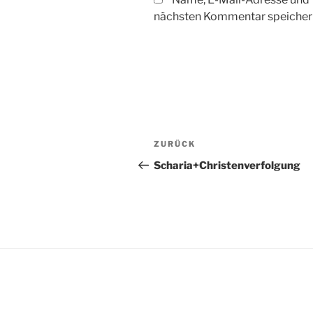
nächsten Kommentar speicher
Beitragsnavigation
Vorheriger
ZURÜCK
Beitrag
Scharia+Christenverfolgung