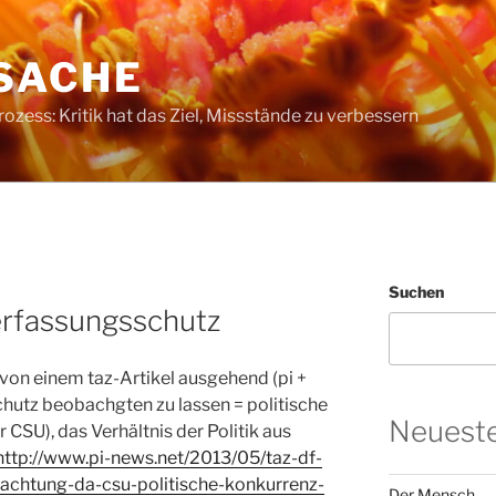
SACHE
ess: Kritik hat das Ziel, Missstände zu verbessern
Suchen
erfassungsschutz
von einem taz-Artikel ausgehend (pi +
hutz beobachgten zu lassen = politische
Neueste
CSU), das Verhältnis der Politik aus
http://www.pi-news.net/2013/05/taz-df-
chtung-da-csu-politische-konkurrenz-
Der Mensch