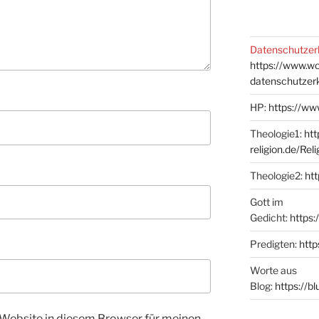
Datenschutzer
https://www.w
datenschutzer
HP:
https://ww
Theologie1:
htt
religion.de/Rel
Theologie2:
htt
Gott im
Gedicht:
https:
Predigten:
http
Worte aus
Blog:
https://b
Website in diesem Browser für meinen