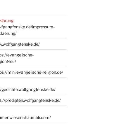
klärung
:
olfgangfenske.de/impressum-
klaerung/
w.wolfgangfenske.de/
ps://evangelische-
igionNeu/
ps://mini.evangelische-religion.de/
//gedichte.wolfgangfenske.de/
s://predigten.wolfgangfenske.de/
lumenwieserich.tumblr.com/