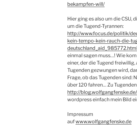
bekampfen-will/
Hier ging es also um die CSU, d
um die Tugend-Tyrannen:
http://www.focus.de/politik/de
kein-tempo-kein-rauch-die-tu
deutschland_aid_985772.htm
einmal sagen muss…! Wie komm
einer, der die Tugend freiwillig
Tugenden gezwungen wird, dann i
Frage, ob das Tugenden sind: Ni
über 120 fahren… Zu Tugenden 
http://blog.wolfgangfenske.d
wordpress einfach mein Bild ein
Impressum
auf
www.wolfgangfenske.de