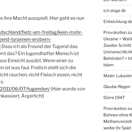
Ich singe dir
ie ihre Macht ausspielt. Hier geht es nun
Entwicklung d
utschland/fietz-am-freitag/kein-mohr-
Provokation zum
Ukraine + Wah
gend-tyrannen-erobern-
Zweiter Schritt
l
Dass ich als Freund der Tugend das
Unmenschlichk
t das? Ein tugendhafter Mensch ist
Behörden? + Irl
, aus Einsicht ausübt. Wenn einer zu
Islam
st was faul. Freilich stellt sich die
cht rauchen, nicht Fleisch essen, nicht
Maler: Lukasbr
s.
Glaube-Regen
e/2011/06/07/tugenden/
(Hier wurde von
kassiert. Ärgerlich!)
Dürre 1947
Provokation zu
Bahnen ohne K
Methanverordn
weiter ihr Spie