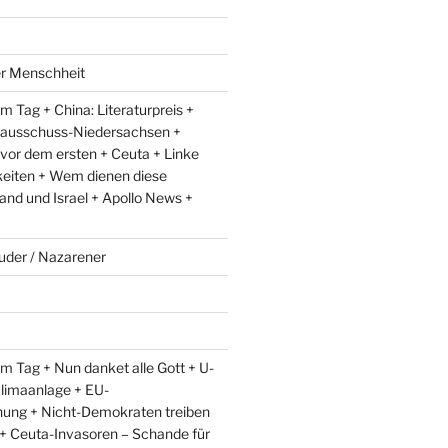
er Menschheit
 Tag + China: Literaturpreis +
lausschuss-Niedersachsen +
 vor dem ersten + Ceuta + Linke
eiten + Wem dienen diese
and und Israel + Apollo News +
uder / Nazarener
m Tag + Nun danket alle Gott + U-
limaanlage + EU-
ung + Nicht-Demokraten treiben
l + Ceuta-Invasoren – Schande für