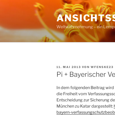
Zum
Inhalt
ANSICHTS
springen
Weltwahrnehmung – ein Lernproz
VERÖFFENTLICHT
11. MAI 2013
VON
WFENSKE23
AM
Pi + Bayerischer V
In dem folgenden Beitrag wird 
die Freiheit vom Verfassungssc
Entscheidung zur Sicherung der 
München zu Katar dargestellt:
bayern-verfassungschutzbeoba