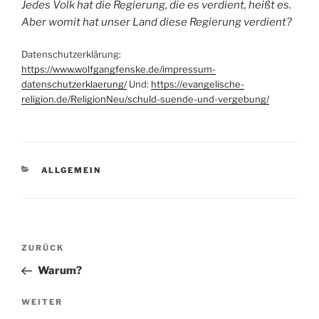
Jedes Volk hat die Regierung, die es verdient, heißt es.
Aber womit hat unser Land diese Regierung verdient?
Datenschutzerklärung:
https://www.wolfgangfenske.de/impressum-
datenschutzerklaerung/
Und:
https://evangelische-
religion.de/ReligionNeu/schuld-suende-und-vergebung/
KATEGORIEN
ALLGEMEIN
Beitragsnavigation
Vorheriger
ZURÜCK
Beitrag
Warum?
Nächster
WEITER