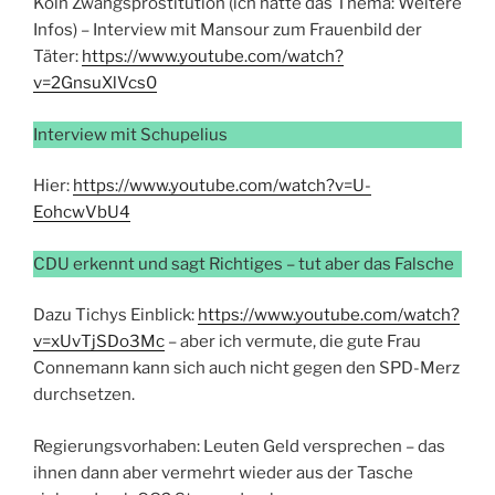
Köln Zwangsprostitution (ich hatte das Thema: Weitere
Infos) – Interview mit Mansour zum Frauenbild der
Täter:
https://www.youtube.com/watch?
v=2GnsuXlVcs0
Interview mit Schupelius
Hier:
https://www.youtube.com/watch?v=U-
EohcwVbU4
CDU erkennt und sagt Richtiges – tut aber das Falsche
Dazu Tichys Einblick:
https://www.youtube.com/watch?
v=xUvTjSDo3Mc
– aber ich vermute, die gute Frau
Connemann kann sich auch nicht gegen den SPD-Merz
durchsetzen.
Regierungsvorhaben: Leuten Geld versprechen – das
ihnen dann aber vermehrt wieder aus der Tasche