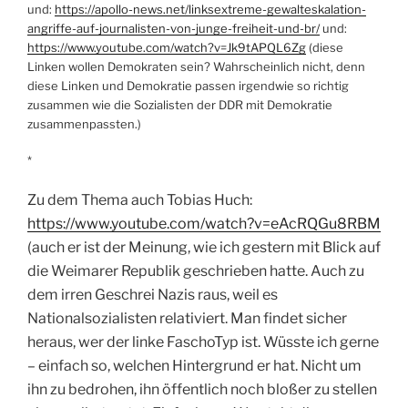
und:
https://apollo-news.net/linksextreme-gewalteskalation-
angriffe-auf-journalisten-von-junge-freiheit-und-br/
und:
https://www.youtube.com/watch?v=Jk9tAPQL6Zg
(diese
Linken wollen Demokraten sein? Wahrscheinlich nicht, denn
diese Linken und Demokratie passen irgendwie so richtig
zusammen wie die Sozialisten der DDR mit Demokratie
zusammenpassten.)
*
Zu dem Thema auch Tobias Huch:
https://www.youtube.com/watch?v=eAcRQGu8RBM
(auch er ist der Meinung, wie ich gestern mit Blick auf
die Weimarer Republik geschrieben hatte. Auch zu
dem irren Geschrei Nazis raus, weil es
Nationalsozialisten relativiert. Man findet sicher
heraus, wer der linke FaschoTyp ist. Wüsste ich gerne
– einfach so, welchen Hintergrund er hat. Nicht um
ihn zu bedrohen, ihn öffentlich noch bloßer zu stellen