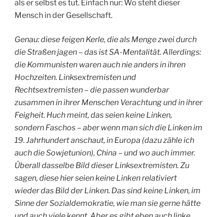
als er selbst es tut. Einfach nur: Wo steht dieser
Mensch in der Gesellschaft.
Genau: diese feigen Kerle, die als Menge zwei durch
die Straßen jagen – das ist SA-Mentalität. Allerdings:
die Kommunisten waren auch nie anders in ihren
Hochzeiten. Linksextremisten und
Rechtsextremisten – die passen wunderbar
zusammen in ihrer Menschen Verachtung und in ihrer
Feigheit.
Huch meint, das seien keine Linken,
sondern Faschos – aber wenn man sich die Linken im
19. Jahrhundert anschaut, in Europa (dazu zähle ich
auch die Sowjetunion), China – und wo auch immer.
Überall dasselbe Bild dieser Linksextremisten. Zu
sagen, diese hier seien keine Linken relativiert
wieder das Bild der Linken. Das sind keine Linken, im
Sinne der Sozialdemokratie, wie man sie gerne hätte
und auch viele kennt. Aber es gibt eben auch linke