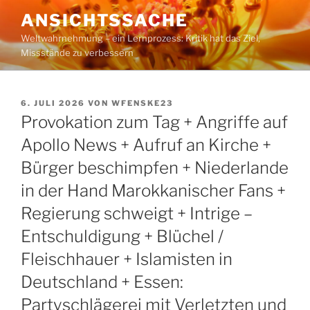
Zum
ANSICHTSSACHE
Inhalt
Weltwahrnehmung – ein Lernprozess: Kritik hat das Ziel,
springen
Missstände zu verbessern
VERÖFFENTLICHT
6. JULI 2026
VON
WFENSKE23
AM
Provokation zum Tag + Angriffe auf
Apollo News + Aufruf an Kirche +
Bürger beschimpfen + Niederlande
in der Hand Marokkanischer Fans +
Regierung schweigt + Intrige –
Entschuldigung + Blüchel /
Fleischhauer + Islamisten in
Deutschland + Essen:
Partyschlägerei mit Verletzten und