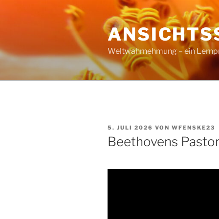
Zum
Inhalt
ANSICHTS
springen
Weltwahrnehmung – ein Lernproz
VERÖFFENTLICHT
5. JULI 2026
VON
WFENSKE23
AM
Beethovens Pastor