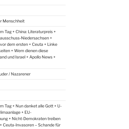
er Menschheit
 Tag + China: Literaturpreis +
lausschuss-Niedersachsen +
 vor dem ersten + Ceuta + Linke
eiten + Wem dienen diese
and und Israel + Apollo News +
uder / Nazarener
m Tag + Nun danket alle Gott + U-
limaanlage + EU-
ung + Nicht-Demokraten treiben
l + Ceuta-Invasoren – Schande für