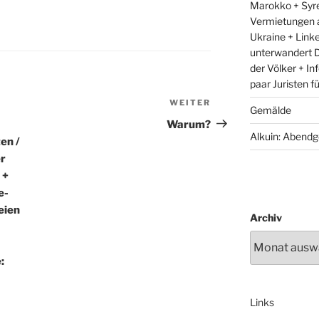
Marokko + Syre
Vermietungen 
Ukraine + Link
unterwandert D
der Völker + In
paar Juristen f
WEITER
Nächster
Gemälde
Beitrag
Warum?
Alkuin: Abendg
en /
er
 +
e-
reien
Archiv
:
Links