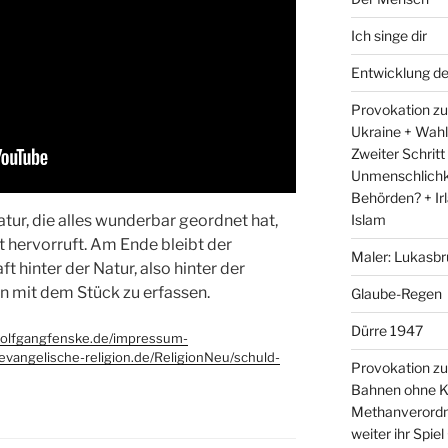
Ich singe dir
Entwicklung d
Provokation zum
Ukraine + Wah
Zweiter Schritt
Unmenschlichk
Behörden? + Irl
Islam
Natur, die alles wunderbar geordnet hat,
hervorruft. Am Ende bleibt der
Maler: Lukasbr
t hinter der Natur, also hinter der
 mit dem Stück zu erfassen.
Glaube-Regen
Dürre 1947
wolfgangfenske.de/impressum-
/evangelische-religion.de/ReligionNeu/schuld-
Provokation zu
Bahnen ohne K
Methanverordn
weiter ihr Spie