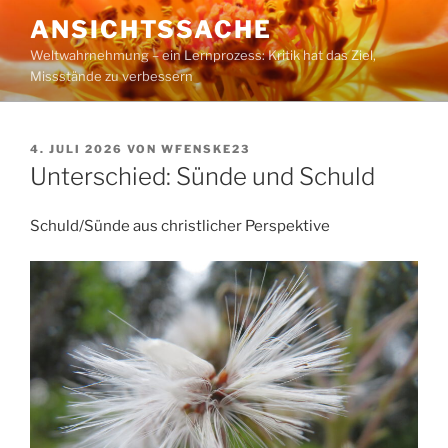
Zum
ANSICHTSSACHE
Inhalt
Weltwahrnehmung – ein Lernprozess: Kritik hat das Ziel,
springen
Missstände zu verbessern
VERÖFFENTLICHT
4. JULI 2026
VON
WFENSKE23
AM
Unterschied: Sünde und Schuld
Schuld/Sünde aus christlicher Perspektive