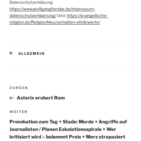
Datenschutzerklärung:
https://www.wolfgangfenske.de/impressum-
datenschutzerklaerung/
Und:
https://evangelische-
religion.de/ReligionNeu/verhalten-ethik/werte/
KATEGORIEN
ALLGEMEIN
Beitragsnavigation
Vorheriger
ZURÜCK
Beitrag
Asterix erobert Rom
Nächster
WEITER
Beitrag
Provokation zum Tag + Stade: Morde + Angriffe auf
Journalisten / Planen Eskalationsspirale + Wer
kritisiert wird – bekommt Preis + Merz strapaziert