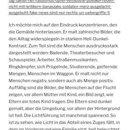
tag-taeter-rief-rassismus-opfer-verblutete-politiker-reden-
nicht-mit-kritikern-banaszaks-soldaten-merz-ausgelacht-
ausgebuht-fake-news-sind-nur-rechts-un-uebergriffe-f/
Ich möchte mich auf den Eindruck konzentrieren, den
die Gemälde hinterlassen. Er malt zahlreiche Bilder, die
den Alltag widerspiegeln in starkem Hell-Dunkel-
Kontrast. Zum Teil sind die Menschen ausdrucksstark
dargestellt worden: Badende, Theaterbesucher und
Schauspieler, Arbeiter, Straßenmusikanten,
Ringkämpfer, sich Prügelnde, Studierende, geifernde
Mengen, Menschen im Waggon. Er malt nicht nur
Menschen negativ, sondern auch als Menge positiv.
Auffällig sind die Bilder, die Menschen auf der Flucht
zeigen, vor allem Mütter mit Kind, ein Bild zeigt, wie
Eltern ein totes Kind tragen. Die Eltern sind dunkel
gemalt, aber die Umgebung, vor allem der Hintergrund
ist hell. Die Lichtführung ist manchmal spannend. So
ist zu sehen, wie Licht in das Abteil eines Zuges fällt, in
dem im Vordergrund eine Familie sitzt, hell beleuchtet,