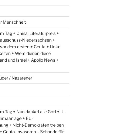
er Menschheit
 Tag + China: Literaturpreis +
lausschuss-Niedersachsen +
 vor dem ersten + Ceuta + Linke
eiten + Wem dienen diese
and und Israel + Apollo News +
uder / Nazarener
m Tag + Nun danket alle Gott + U-
limaanlage + EU-
ung + Nicht-Demokraten treiben
l + Ceuta-Invasoren – Schande für