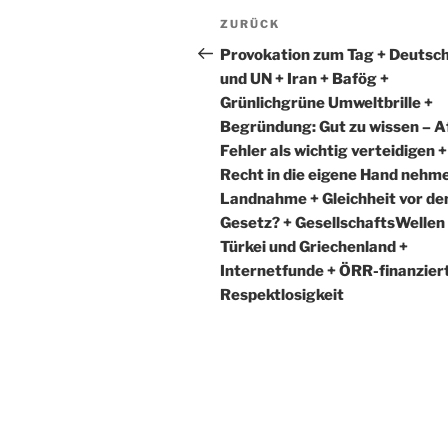
Beitragsnavigation
Vorheriger
ZURÜCK
Beitrag
Provokation zum Tag + Deutsc
und UN + Iran + Bafög +
Grünlichgrüne Umweltbrille +
Begründung: Gut zu wissen – A
Fehler als wichtig verteidigen +
Recht in die eigene Hand nehm
Landnahme + Gleichheit vor d
Gesetz? + GesellschaftsWellen
Türkei und Griechenland +
Internetfunde + ÖRR-finanzier
Respektlosigkeit