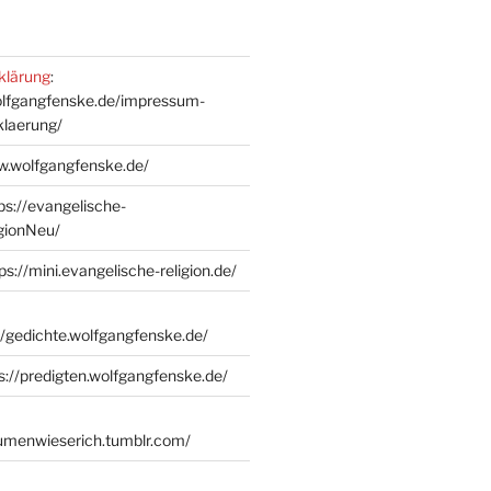
klärung
:
olfgangfenske.de/impressum-
klaerung/
w.wolfgangfenske.de/
ps://evangelische-
igionNeu/
ps://mini.evangelische-religion.de/
//gedichte.wolfgangfenske.de/
s://predigten.wolfgangfenske.de/
lumenwieserich.tumblr.com/