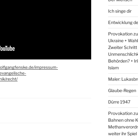
Ich singe dir
Entwicklung d
Provokation zum
Ukraine + Wah
Zweiter Schritt
Unmenschlichk
Behörden? + Irl
wolfgangfenske.de/impressum-
Islam
/evangelische-
Maler: Lukasbr
hik/recht/
Glaube-Regen
Dürre 1947
Provokation zu
Bahnen ohne K
Methanverordn
weiter ihr Spie