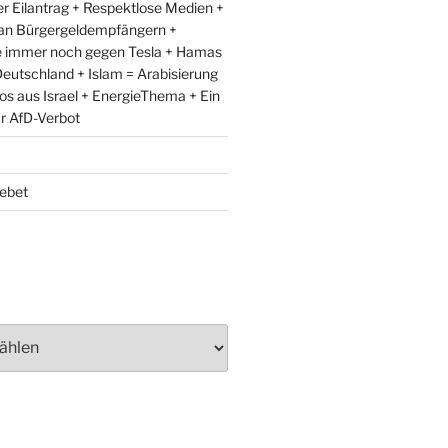
r Eilantrag + Respektlose Medien +
an Bürgergeldempfängern +
e immer noch gegen Tesla + Hamas
eutschland + Islam = Arabisierung
fos aus Israel + EnergieThema + Ein
ür AfD-Verbot
ebet