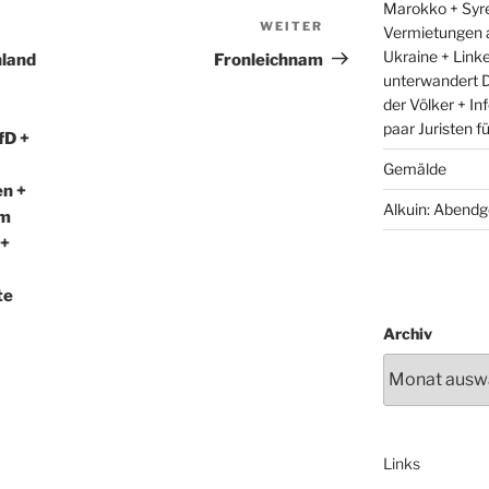
Marokko + Syre
WEITER
Nächster
Vermietungen 
Beitrag
Ukraine + Link
hland
Fronleichnam
unterwandert D
der Völker + In
paar Juristen f
fD +
Gemälde
en +
Alkuin: Abendg
em
 +
te
Archiv
Links