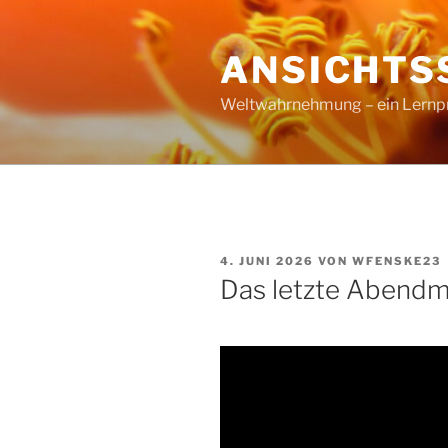
Zum
Inhalt
ANSICHTS
springen
Weltwahrnehmung – ein Lernproz
VERÖFFENTLICHT
4. JUNI 2026
VON
WFENSKE23
AM
Das letzte Abendm