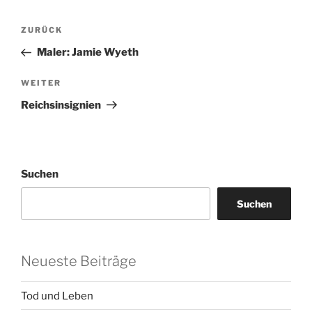
Beitragsnavigation
Vorheriger
ZURÜCK
Beitrag
Maler: Jamie Wyeth
Nächster
WEITER
Beitrag
Reichsinsignien
Suchen
Suchen
Neueste Beiträge
Tod und Leben