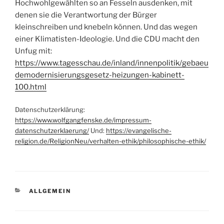
Hochwohlgewählten so an Fesseln ausdenken, mit
denen sie die Verantwortung der Bürger
kleinschreiben und knebeln können. Und das wegen
einer Klimatisten-Ideologie. Und die CDU macht den
Unfug mit:
https://www.tagesschau.de/inland/innenpolitik/gebaeu
demodernisierungsgesetz-heizungen-kabinett-
100.html
Datenschutzerklärung:
https://www.wolfgangfenske.de/impressum-
datenschutzerklaerung/
Und:
https://evangelische-
religion.de/ReligionNeu/verhalten-ethik/philosophische-ethik/
KATEGORIEN
ALLGEMEIN