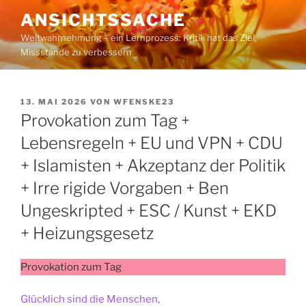
Zum
ANSICHTSSACHE
Inhalt
Weltwahrnehmung – ein Lernprozess: Kritik hat das Ziel,
springen
Missstände zu verbessern
VERÖFFENTLICHT
13. MAI 2026
VON
WFENSKE23
AM
Provokation zum Tag +
Lebensregeln + EU und VPN + CDU
+ Islamisten + Akzeptanz der Politik
+ Irre rigide Vorgaben + Ben
Ungeskripted + ESC / Kunst + EKD
+ Heizungsgesetz
Provokation zum Tag
Glücklich sind die Menschen,