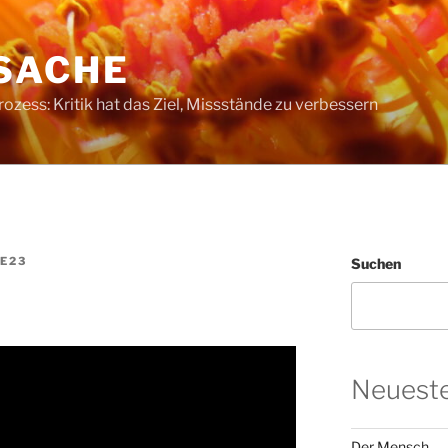
SACHE
ess: Kritik hat das Ziel, Missstände zu verbessern
E23
Suchen
Neueste
Der Mensch