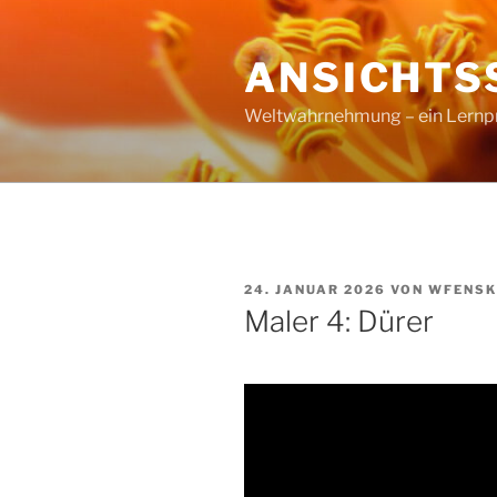
Zum
Inhalt
ANSICHTS
springen
Weltwahrnehmung – ein Lernproz
VERÖFFENTLICHT
24. JANUAR 2026
VON
WFENSK
AM
Maler 4: Dürer