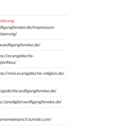
klärung
:
olfgangfenske.de/impressum-
klaerung/
w.wolfgangfenske.de/
ps://evangelische-
igionNeu/
ps://mini.evangelische-religion.de/
//gedichte.wolfgangfenske.de/
s://predigten.wolfgangfenske.de/
lumenwieserich.tumblr.com/