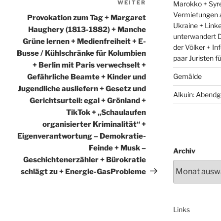
WEITER
Nächster
Marokko + Syre
Vermietungen 
Beitrag
Provokation zum Tag + Margaret
Ukraine + Link
Haughery (1813-1882) + Manche
unterwandert D
Grüne lernen + Medienfreiheit + E-
der Völker + In
Busse / Kühlschränke für Kolumbien
paar Juristen f
+ Berlin mit Paris verwechselt +
Gemälde
Gefährliche Beamte + Kinder und
Jugendliche ausliefern + Gesetz und
Alkuin: Abendg
Gerichtsurteil: egal + Grönland +
TikTok + „Schaulaufen
organisierter Kriminalität“ +
Eigenverantwortung – Demokratie-
Feinde + Musk –
Archiv
Geschichtenerzähler + Bürokratie
schlägt zu + Energie-GasProbleme
Links