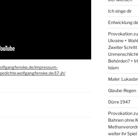
Ich singe dir
Entwicklung d
Provokation zum
Ukraine + Wah
Zweiter Schritt
Unmenschlichk
Behörden? + Irl
wolfgangfenske.de/impressum-
Islam
/gedichte.wolfgangfenske.de/17-jh/
Maler: Lukasbr
Glaube-Regen
Dürre 1947
Provokation zu
Bahnen ohne K
Methanverordn
weiter ihr Spie