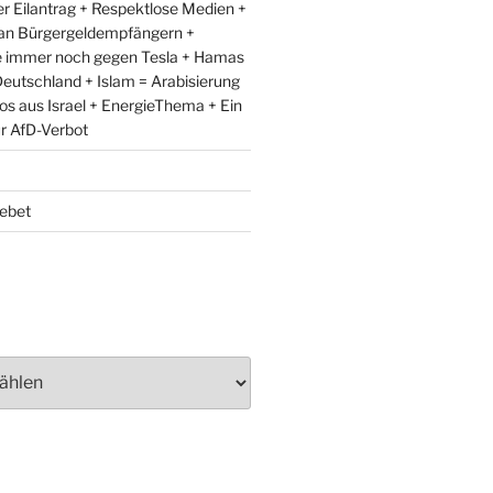
r Eilantrag + Respektlose Medien +
an Bürgergeldempfängern +
e immer noch gegen Tesla + Hamas
eutschland + Islam = Arabisierung
fos aus Israel + EnergieThema + Ein
ür AfD-Verbot
ebet