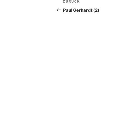
Vorheriger
ZURÜCK
Beitrag
Paul Gerhardt (2)