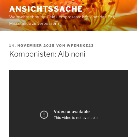
Zum
ANSICHTSSACHE
Inhalt
Weltwahrnehmung – ein Lernprozess: Kritik hat das Ziel,
springen
Missstände zu verbessern
VERÖFFENTLICHT
14. NOVEMBER 2025
VON
WFENSKE23
AM
Komponisten: Albinoni