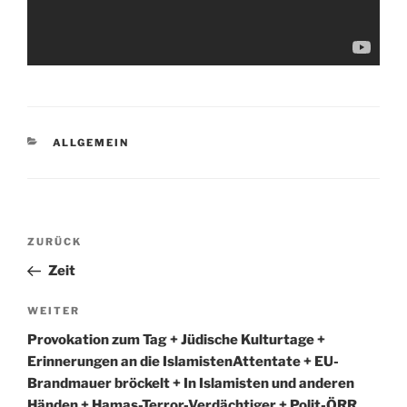
KATEGORIEN
ALLGEMEIN
Beitragsnavigation
Vorheriger
ZURÜCK
Beitrag
Zeit
Nächster
WEITER
Beitrag
Provokation zum Tag + Jüdische Kulturtage +
Erinnerungen an die IslamistenAttentate + EU-
Brandmauer bröckelt + In Islamisten und anderen
Händen + Hamas-Terror-Verdächtiger + Polit-ÖRR