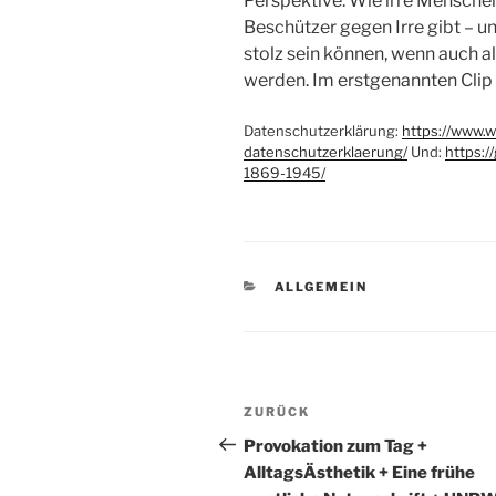
Perspektive. Wie irre Menschen
Beschützer gegen Irre gibt – 
stolz sein können, wenn auch al
werden. Im erstgenannten Clip w
Datenschutzerklärung:
https://www.
datenschutzerklaerung/
Und:
https:/
1869-1945/
KATEGORIEN
ALLGEMEIN
Beitragsnavigation
Vorheriger
ZURÜCK
Beitrag
Provokation zum Tag +
AlltagsÄsthetik + Eine frühe