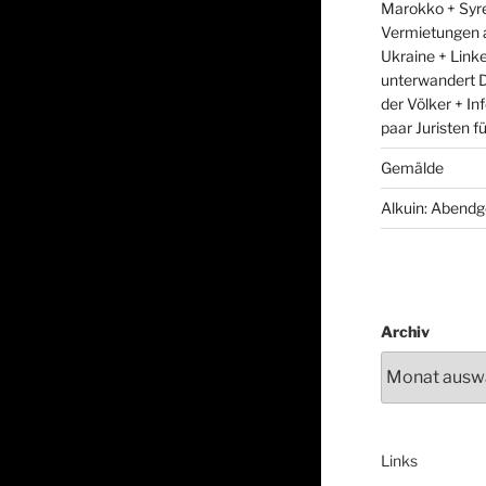
Marokko + Syre
Vermietungen 
Ukraine + Link
unterwandert D
der Völker + In
paar Juristen f
Gemälde
Alkuin: Abendg
Archiv
Links