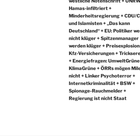
westliche Notenschrift + UNR
Hamas-infiltriert +
Minderheitsregierung + CDU/
und Islamisten + „Das kann
Deutschland“ + EU: Politiker w
nicht klüger + Spitzenmanager
werden klüger + Preisexplosion
Kfz-Versicherungen + Trickser
+ Energiefragen: UmweltGrüne
KlimaGrüne + ÖRRs mögen Mile
nicht + Linker Psychoterror +
Internetkriminalität + BSW +
Spionage-Rauchmelder +
Regierung ist nicht Staat