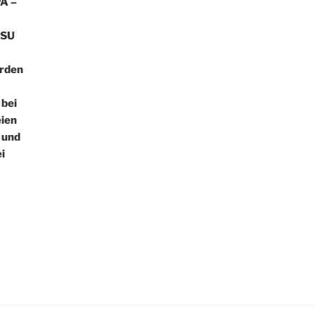
WA –
CSU
erden
 bei
eien
 und
i