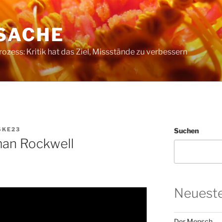
SACHE
ess: Kritik hat das Ziel, Missstände zu verbessern
SKE23
Suchen
an Rockwell
Neueste
Der Mensch