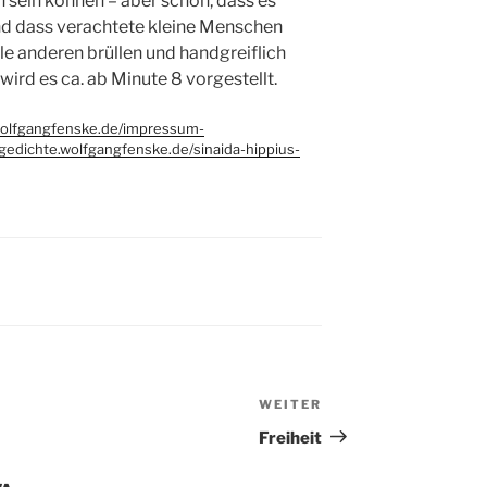
 sein können – aber schön, dass es
und dass verachtete kleine Menschen
le anderen brüllen und handgreiflich
ird es ca. ab Minute 8 vorgestellt.
wolfgangfenske.de/impressum-
/gedichte.wolfgangfenske.de/sinaida-hippius-
WEITER
Nächster
Beitrag
Freiheit