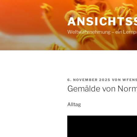
Zum
Inhalt
ANSICHTS
springen
Weltwahrnehmung – ein Lernproz
VERÖFFENTLICHT
6. NOVEMBER 2025
VON
WFEN
AM
Gemälde von Norm
Alltag