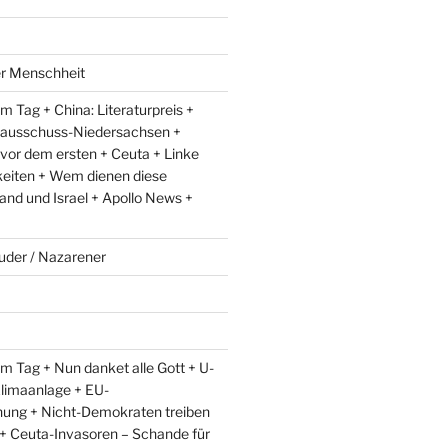
er Menschheit
 Tag + China: Literaturpreis +
lausschuss-Niedersachsen +
 vor dem ersten + Ceuta + Linke
eiten + Wem dienen diese
and und Israel + Apollo News +
uder / Nazarener
m Tag + Nun danket alle Gott + U-
limaanlage + EU-
ung + Nicht-Demokraten treiben
l + Ceuta-Invasoren – Schande für