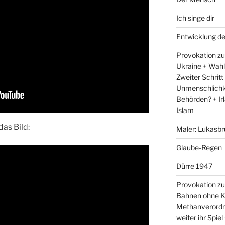
Ich singe dir
Entwicklung d
Provokation zum
Ukraine + Wah
Zweiter Schritt
Unmenschlichk
Behörden? + Irl
Islam
as Bild:
Maler: Lukasbr
Glaube-Regen
Dürre 1947
Provokation zu
Bahnen ohne K
Methanverordn
weiter ihr Spie