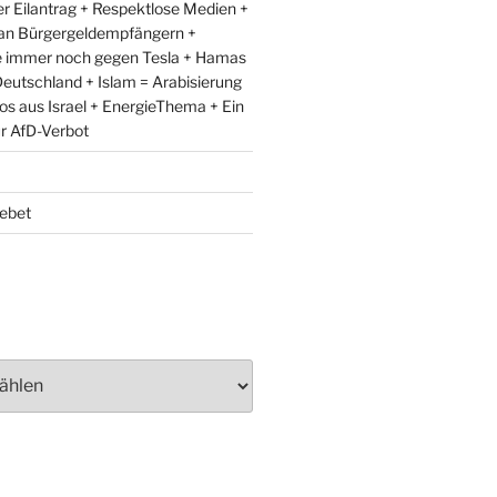
r Eilantrag + Respektlose Medien +
an Bürgergeldempfängern +
e immer noch gegen Tesla + Hamas
eutschland + Islam = Arabisierung
fos aus Israel + EnergieThema + Ein
ür AfD-Verbot
ebet