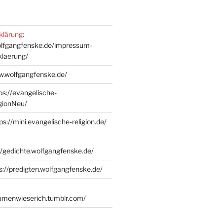
klärung
:
olfgangfenske.de/impressum-
klaerung/
w.wolfgangfenske.de/
ps://evangelische-
igionNeu/
ps://mini.evangelische-religion.de/
//gedichte.wolfgangfenske.de/
s://predigten.wolfgangfenske.de/
lumenwieserich.tumblr.com/