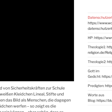
Datenschutzer
https://www.w
datenschutzer
HP:
https://ww
Theologie1:
htt
religion.de/Rel
Theologie2:
htt
Gott im
Gedicht:
https:
Predigten:
http
d von Sicherheitskräften zur Schule
m weißen Kleidchen Lineal, Stifte und
Worte aus
ten das Bild als Menschen, die dagegen
Blog:
https://b
dchen werfen – so zeigt es die