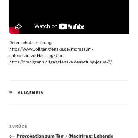
Datenschutzerklärung:
https://www.wolfgangfenske.de/impressum-
datenschutzerklaerung/
Und:
https://predigten.wolfgangfenske.de/rettung-josua-2/
KATEGORIEN
ALLGEMEIN
Beitragsnavigation
Vorheriger
ZURÜCK
Beitrag
Provokation zum Tag + (Nachtrag: Lebende