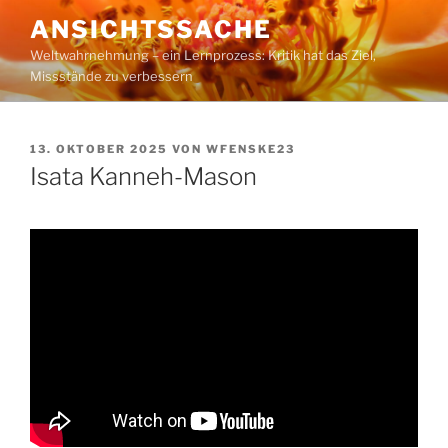
Zum
ANSICHTSSACHE
Inhalt
Weltwahrnehmung – ein Lernprozess: Kritik hat das Ziel,
springen
Missstände zu verbessern
VERÖFFENTLICHT
13. OKTOBER 2025
VON
WFENSKE23
AM
Isata Kanneh-Mason