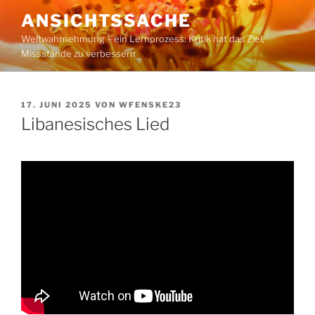
Zum
ANSICHTSSACHE
Inhalt
Weltwahrnehmung – ein Lernprozess: Kritik hat das Ziel,
springen
Missstände zu verbessern
VERÖFFENTLICHT
17. JUNI 2025
VON
WFENSKE23
AM
Libanesisches Lied