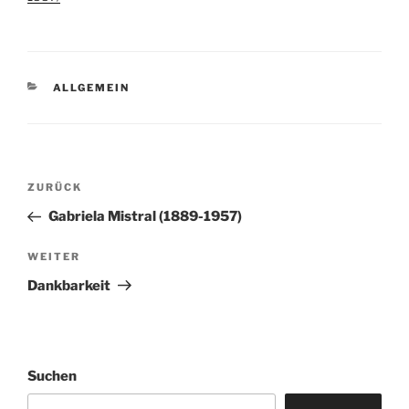
KATEGORIEN
ALLGEMEIN
Beitragsnavigation
Vorheriger
ZURÜCK
Beitrag
Gabriela Mistral (1889-1957)
Nächster
WEITER
Beitrag
Dankbarkeit
Suchen