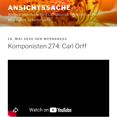
Zum
ANSICHTSSACHE
Inhalt
Weltwahrnehmung – ein Lernprozess: Kritik hat das Ziel,
springen
Missstände zu verbessern
VERÖFFENTLICHT
15. MAI 2025
VON
WFENSKE23
AM
Komponisten 274: Carl Orff