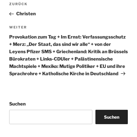
Beitragsnavigation
Vorheriger
ZURÜCK
Beitrag
Christen
Nächster
WEITER
Beitrag
Provokation zum Tag + Im Ernst: Verfassungsschutz
+ Merz: „Der Staat, das sind wir alle“ + von der
Leyens Pfizer SMS + Griechenland: Kritik an Brüssels
Bürokraten + Links-CDUler + Palästinensische
Machtspiele + Mexiko: Mutige Politiker + EU und ihre
Sprachrohre + Katholische Kirche in Deutschland
Suchen
Suchen