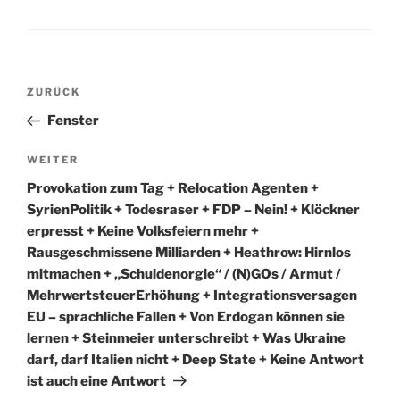
Beitragsnavigation
Vorheriger
ZURÜCK
Beitrag
Fenster
Nächster
WEITER
Beitrag
Provokation zum Tag + Relocation Agenten +
SyrienPolitik + Todesraser + FDP – Nein! + Klöckner
erpresst + Keine Volksfeiern mehr +
Rausgeschmissene Milliarden + Heathrow: Hirnlos
mitmachen + „Schuldenorgie“ / (N)GOs / Armut /
MehrwertsteuerErhöhung + Integrationsversagen
EU – sprachliche Fallen + Von Erdogan können sie
lernen + Steinmeier unterschreibt + Was Ukraine
darf, darf Italien nicht + Deep State + Keine Antwort
ist auch eine Antwort