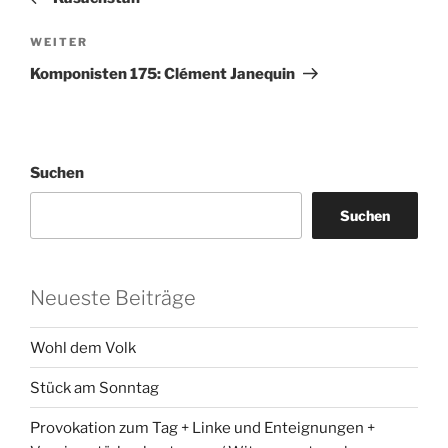
Nächster
WEITER
Beitrag
Komponisten 175: Clément Janequin
Suchen
Suchen
Neueste Beiträge
Wohl dem Volk
Stück am Sonntag
Provokation zum Tag + Linke und Enteignungen +