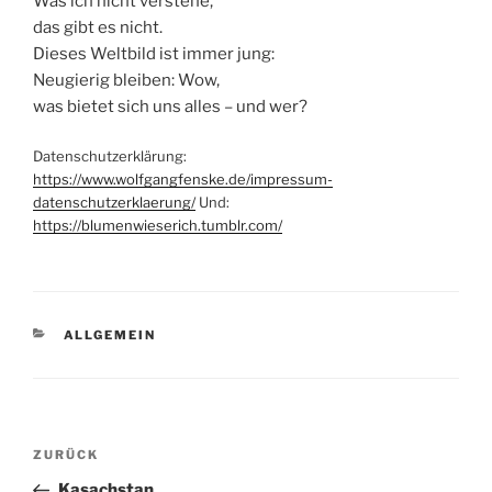
Was ich nicht verstehe,
das gibt es nicht.
Dieses Weltbild ist immer jung:
Neugierig bleiben: Wow,
was bietet sich uns alles – und wer?
Datenschutzerklärung:
https://www.wolfgangfenske.de/impressum-
datenschutzerklaerung/
Und:
https://blumenwieserich.tumblr.com/
KATEGORIEN
ALLGEMEIN
Beitragsnavigation
Vorheriger
ZURÜCK
Beitrag
Kasachstan