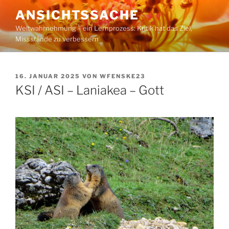
Zum
ANSICHTSSACHE
Inhalt
Weltwahrnehmung – ein Lernprozess: Kritik hat das Ziel,
springen
Missstände zu verbessern
VERÖFFENTLICHT
16. JANUAR 2025
VON
WFENSKE23
AM
KSI / ASI – Laniakea – Gott