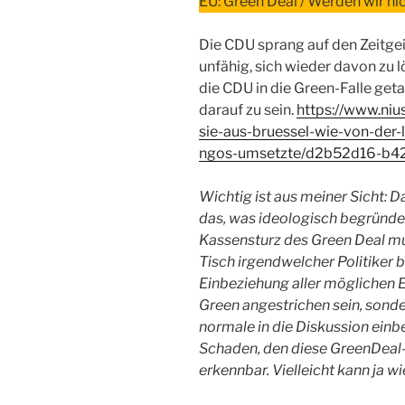
EU: Green Deal / Werden wir ni
Die CDU sprang auf den Zeitgeis
unfähig, sich wieder davon zu l
die CDU in die Green-Falle geta
darauf zu sein.
https://www.niu
sie-aus-bruessel-wie-von-der-
ngos-umsetzte/d2b52d16-b
Wichtig ist aus meiner Sicht: D
das, was ideologisch begründet
Kassensturz des Green Deal mu
Tisch irgendwelcher Politiker
Einbeziehung aller möglichen Ex
Green angestrichen sein, sond
normale in die Diskussion einb
Schaden, den diese GreenDeal-
erkennbar. Vielleicht kann ja w