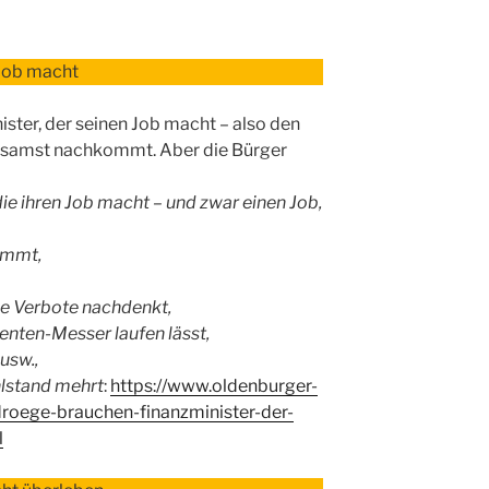
 Job macht
ster, der seinen Job macht – also den
rsamst nachkommt. Aber die Bürger
die ihren Job macht – und zwar einen Job,
nimmt,
he Verbote nachdenkt,
enten-Messer laufen lässt,
usw.,
lstand mehrt
:
https://www.oldenburger-
droege-brauchen-finanzminister-der-
l