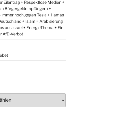
r Eilantrag + Respektlose Medien +
an Bürgergeldempfängern +
e immer noch gegen Tesla + Hamas
eutschland + Islam = Arabisierung
fos aus Israel + EnergieThema + Ein
ür AfD-Verbot
ebet