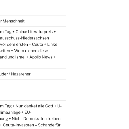
er Menschheit
 Tag + China: Literaturpreis +
lausschuss-Niedersachsen +
 vor dem ersten + Ceuta + Linke
eiten + Wem dienen diese
and und Israel + Apollo News +
uder / Nazarener
m Tag + Nun danket alle Gott + U-
limaanlage + EU-
ung + Nicht-Demokraten treiben
l + Ceuta-Invasoren – Schande für