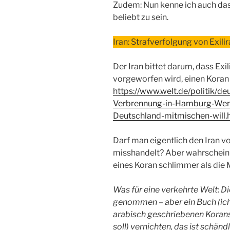
Zudem: Nun kenne ich auch das 
beliebt zu sein.
Iran: Strafverfolgung von Exili
Der Iran bittet darum, dass Exi
vorgeworfen wird, einen Koran 
https://www.welt.de/politik/
Verbrennung-in-Hamburg-Wenn-
Deutschland-mitmischen-will.
Darf man eigentlich den Iran vor
misshandelt? Aber wahrscheinl
eines Koran schlimmer als die 
Was für eine verkehrte Welt:
genommen – aber ein Buch (ich
arabisch geschriebenen Korans
soll) vernichten, das ist schän