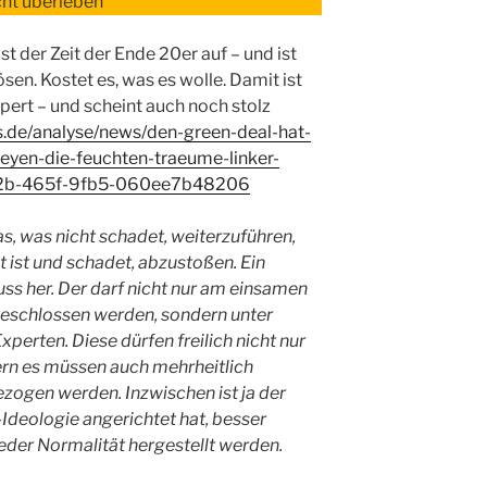
cht überleben
t der Zeit der Ende 20er auf – und ist
ösen. Kostet es, was es wolle. Damit ist
pert – und scheint auch noch stolz
s.de/analyse/news/den-green-deal-hat-
leyen-die-feuchten-traeume-linker-
42b-465f-9fb5-060ee7b48206
as, was nicht schadet, weiterzuführen,
 ist und schadet, abzustoßen. Ein
ss her. Der darf nicht nur am einsamen
 beschlossen werden, sondern unter
perten. Diese dürfen freilich nicht nur
ern es müssen auch mehrheitlich
ezogen werden. Inzwischen ist ja der
Ideologie angerichtet hat, besser
ieder Normalität hergestellt werden.