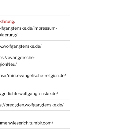
klärung
:
olfgangfenske.de/impressum-
klaerung/
w.wolfgangfenske.de/
ps://evangelische-
igionNeu/
ps://mini.evangelische-religion.de/
//gedichte.wolfgangfenske.de/
s://predigten.wolfgangfenske.de/
lumenwieserich.tumblr.com/