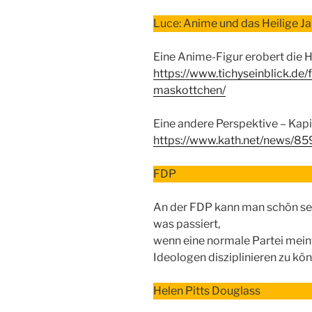
Luce: Anime und das Heilige Ja
Eine Anime-Figur erobert die 
https://www.tichyseinblick.de/
maskottchen/
Eine andere Perspektive – Kapit
https://www.kath.net/news/8
FDP
An der FDP kann man schön se
was passiert,
wenn eine normale Partei mein
Ideologen disziplinieren zu kö
Helen Pitts Douglass