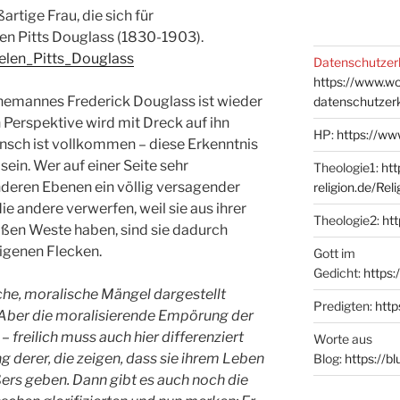
artige Frau, die sich für
en Pitts Douglass (1830-1903).
Helen_Pitts_Douglass
Datenschutzer
https://www.w
Ehemannes Frederick Douglass ist wieder
datenschutzer
Perspektive wird mit Dreck auf ihn
HP:
https://ww
ensch ist vollkommen – diese Erkenntnis
in. Wer auf einer Seite sehr
Theologie1:
htt
anderen Ebenen ein völlig versagender
religion.de/Rel
e andere verwerfen, weil sie aus ihrer
Theologie2:
htt
ißen Weste haben, sind sie dadurch
eigenen Flecken.
Gott im
Gedicht:
https:
he, moralische Mängel dargestellt
Predigten:
http
. Aber die moralisierende Empörung der
 freilich muss auch hier differenziert
Worte aus
 derer, die zeigen, dass sie ihrem Leben
Blog:
https://b
ers geben. Dann gibt es auch noch die