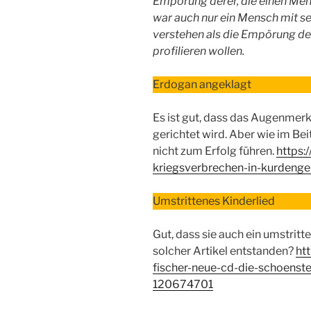
Empörung derer, die einen Mens
war auch nur ein Mensch mit se
verstehen als die Empörung de
profilieren wollen.
Erdogan angeklagt
Es ist gut, dass das Augenmerk
gerichtet wird. Aber wie im Bei
nicht zum Erfolg führen.
https:
kriegsverbrechen-in-kurdeng
Umstrittenes Kinderlied
Gut, dass sie auch ein umstritt
solcher Artikel entstanden?
htt
fischer-neue-cd-die-schoenst
120674701