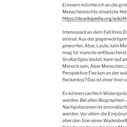
Erinnern möchte ich an die groß
Menschenrechte einsetzte: Hel
https://de.wikipedia.org/wiki/
Interessant an dem Fall ihres 
einmal: Aus der gegenwärtigen 
geworfen. Aber, Leute, kein M
mag für manche enttäuschend se
Großartiges leistet, kann auf 
Mensch sein. Aber Menschen, di
Perspektive Flecken an der we
fleckenlos? Das ist einer ihrer 
Es können sachlich Widersprüc
werden. Bei allen Biographien
Nachgeborenen ist amoralisch –
werden. Vor allem die Empörung
eher den Sinn eines Wadenbeiß