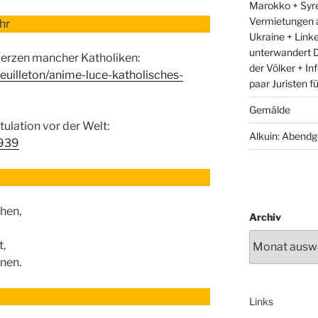
Marokko + Syre
Vermietungen 
hr
Ukraine + Link
unterwandert D
Herzen mancher Katholiken:
der Völker + In
feuilleton/anime-luce-katholisches-
paar Juristen f
Gemälde
ulation vor der Welt:
Alkuin: Abendg
5939
hen,
Archiv
t,
nnen.
Links