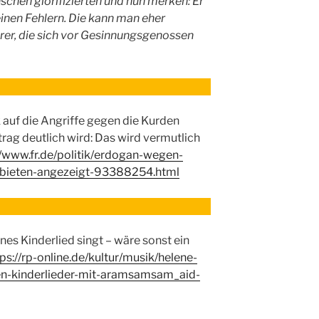
chen glorifizierten und nun merken: Er
inen Fehlern. Die kann man eher
rer, die sich vor Gesinnungsgenossen
 auf die Angriffe gegen die Kurden
trag deutlich wird: Das wird vermutlich
//www.fr.de/politik/erdogan-wegen-
ebieten-angezeigt-93388254.html
enes Kinderlied singt – wäre sonst ein
ps://rp-online.de/kultur/musik/helene-
en-kinderlieder-mit-aramsamsam_aid-