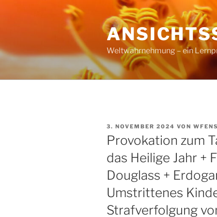
Zum
Inhalt
ANSICHTS
springen
Weltwahrnehmung – ein Lernproz
VERÖFFENTLICHT
3. NOVEMBER 2024
VON
WFEN
AM
Provokation zum T
das Heilige Jahr + 
Douglass + Erdoga
Umstrittenes Kinder
Strafverfolgung vo