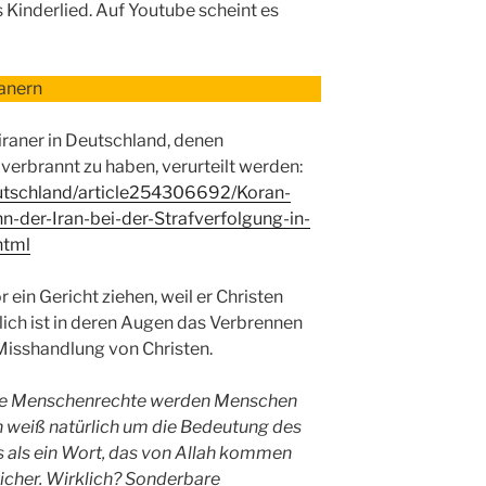
Kinderlied. Auf Youtube scheint es
ranern
liraner in Deutschland, denen
verbrannt zu haben, verurteilt werden:
deutschland/article254306692/Koran-
der-Iran-bei-der-Strafverfolgung-in-
html
 ein Gericht ziehen, weil er Christen
ich ist in deren Augen das Verbrennen
Misshandlung von Christen.
 Die Menschenrechte werden Menschen
 weiß natürlich um die Bedeutung des
 als ein Wort, das von Allah kommen
dlicher. Wirklich? Sonderbare