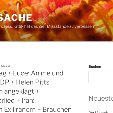
SACHE
ess: Kritik hat das Ziel, Missstände zu verbessern
SKE23
Suchen
ag + Luce: Anime und
FDP + Helen Pitts
n angeklagt +
Neueste
lied + Iran:
n Exiliranern + Brauchen
Der Mensch