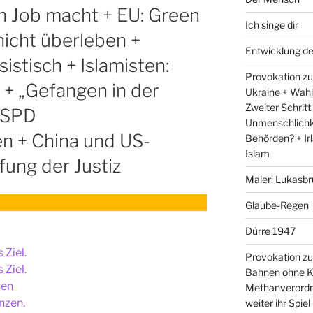
en Job macht + EU: Green
Ich singe dir
nicht überleben +
Entwicklung d
sistisch + Islamisten:
Provokation zum
 + „Gefangen in der
Ukraine + Wah
Zweiter Schritt
n-SPD
Unmenschlichk
n + China und US-
Behörden? + Irl
Islam
ung der Justiz
Maler: Lukasbr
Glaube-Regen
Dürre 1947
 Ziel.
Provokation zu
 Ziel.
Bahnen ohne K
sen
Methanverordn
nzen.
weiter ihr Spie