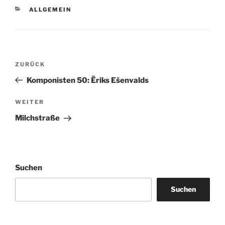
KATEGORIEN
ALLGEMEIN
Beitragsnavigation
Vorheriger
ZURÜCK
Beitrag
Komponisten 50: Ēriks Ešenvalds
Nächster
WEITER
Beitrag
Milchstraße
Suchen
Suchen