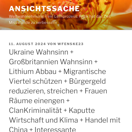
Zum
ANSICHTSSACHE
Inhalt
Weltwahrnehmung – ein Lernprozess: Kritik hat das Ziel,
springen
Missstände zu verbessern
VERÖFFENTLICHT
11. AUGUST 2024
VON
WFENSKE23
AM
Ukraine Wahnsinn +
Großbritannien Wahnsinn +
Lithium Abbau + Migrantische
Viertel schützen + Bürgergeld
reduzieren, streichen + Frauen
Räume einengen +
ClanKriminalität + Kaputte
Wirtschaft und Klima + Handel mit
China + Interessante