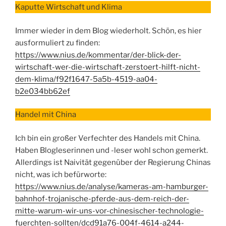
Kaputte Wirtschaft und Klima
Immer wieder in dem Blog wiederholt. Schön, es hier
ausformuliert zu finden:
https://www.nius.de/kommentar/der-blick-der-
wirtschaft-wer-die-wirtschaft-zerstoert-hilft-nicht-
dem-klima/f92f1647-5a5b-4519-aa04-
b2e034bb62ef
Handel mit China
Ich bin ein großer Verfechter des Handels mit China.
Haben Blogleserinnen und -leser wohl schon gemerkt.
Allerdings ist Naivität gegenüber der Regierung Chinas
nicht, was ich befürworte:
https://www.nius.de/analyse/kameras-am-hamburger-
bahnhof-trojanische-pferde-aus-dem-reich-der-
mitte-warum-wir-uns-vor-chinesischer-technologie-
fuerchten-sollten/dcd91a76-004f-4614-a244-