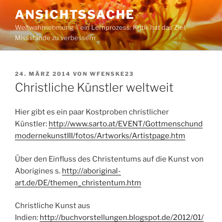
Zum
ANSICHTSSACHE
Inhalt
Weltwahrnehmung – ein Lernprozess: Kritik hat das Ziel,
springen
Missstände zu verbessern
VERÖFFENTLICHT
24. MÄRZ 2014
VON
WFENSKE23
AM
Christliche Künstler weltweit
Hier gibt es ein paar Kostproben christlicher
Künstler:
http://www.sarto.at/EVENT/Gottmenschund
modernekunstIII/fotos/Artworks/Artistpage.htm
Über den Einfluss des Christentums auf die Kunst von
Aborigines s.
http://aboriginal-
art.de/DE/themen_christentum.htm
Christliche Kunst aus
Indien:
http://buchvorstellungen.blogspot.de/2012/01/