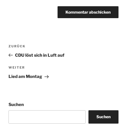
Beitragsnavigation
Vorheriger
ZURÜCK
Beitrag
CDU löst sich in Luft auf
Nächster
WEITER
Beitrag
Lied am Montag
Suchen
Suchen