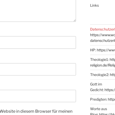
Links
Datenschutzer
https://www.w
datenschutzer
HP:
https://ww
Theologie1:
htt
religion.de/Rel
Theologie2:
htt
Gott im
Gedicht:
https:
Predigten:
http
Worte aus
Website in diesem Browser für meinen
Blog:
https://b