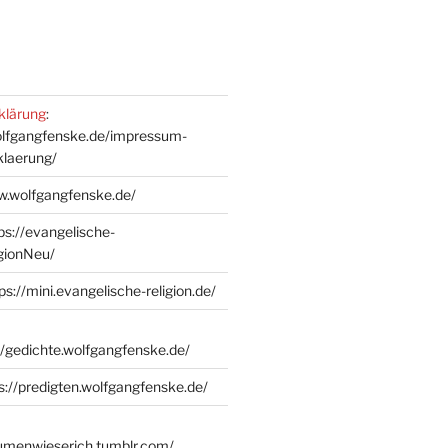
klärung
:
olfgangfenske.de/impressum-
klaerung/
w.wolfgangfenske.de/
ps://evangelische-
igionNeu/
ps://mini.evangelische-religion.de/
//gedichte.wolfgangfenske.de/
s://predigten.wolfgangfenske.de/
lumenwieserich.tumblr.com/