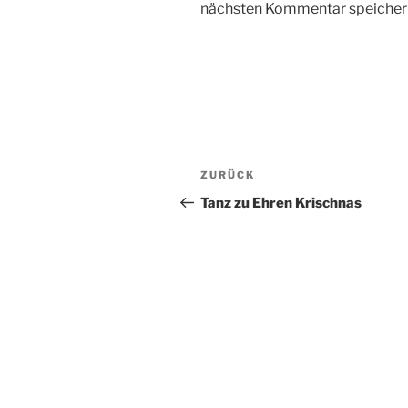
nächsten Kommentar speicher
Beitragsnavigation
Vorheriger
ZURÜCK
Beitrag
Tanz zu Ehren Krischnas