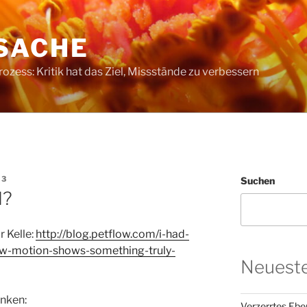
SACHE
ess: Kritik hat das Ziel, Missstände zu verbessern
23
Suchen
d?
 Kelle:
http://blog.petflow.com/i-had-
low-motion-shows-something-truly-
Neueste
inken:
Verzerrtes Ebe