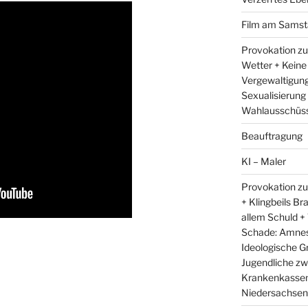
Film am Samst
Provokation zu
Wetter + Keine
Vergewaltigung
Sexualisierung
Wahlausschüss
Beauftragung
KI – Maler
Provokation zu
+ Klingbeils Br
allem Schuld +
Schade: Amnest
Ideologische G
Jugendliche zw
Krankenkassen 
Niedersachsens