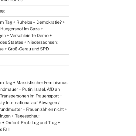
ag
m Tag + Ruhelos – Demokratie? +
 Hungersnot im Gaza +
en + Verschleierte Demo +
 des Staates + Niedersachsen:
e + Groß-Gerau und SPD
m Tag + Marxistischer Feminismus
andmauer + Putin, Israel, AfD an
 Transpersonen im Frauensport +
y International auf Abwegen /
rundmuster + Frauen zählen nicht +
ingen + Tagesschau:
+ Oxford-Prof.: Lug und Trug +
 Fall