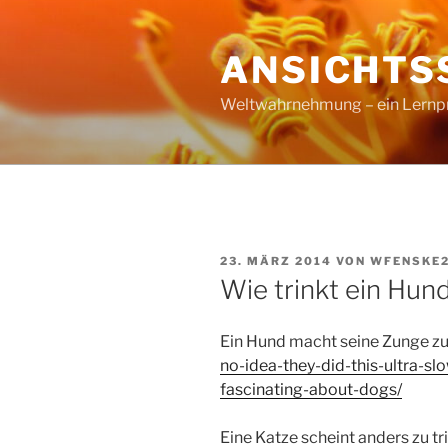
Zum
Inhalt
ANSICHTS
springen
Weltwahrnehmung – ein Lernproz
VERÖFFENTLICHT
23. MÄRZ 2014
VON
WFENSKE
AM
Wie trinkt ein Hun
Ein Hund macht seine Zunge zur
no-idea-they-did-this-ultra-s
fascinating-about-dogs/
Eine Katze scheint anders zu tr