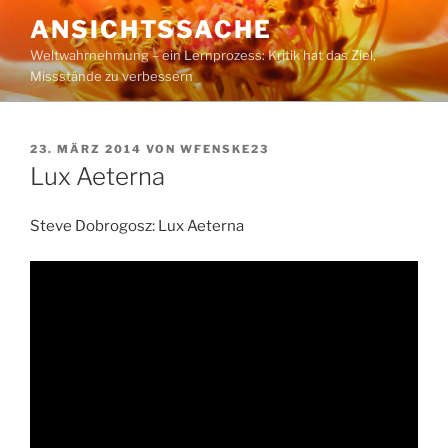
Zum
ANSICHTSSACHE
Inhalt
Weltwahrnehmung – ein Lernprozess: Kritik hat das Ziel,
springen
Missstände zu verbessern
VERÖFFENTLICHT
23. MÄRZ 2014
VON
WFENSKE23
AM
Lux Aeterna
Steve Dobrogosz: Lux Aeterna