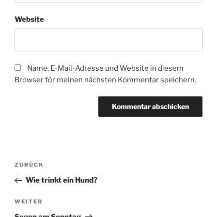
Website
Name, E-Mail-Adresse und Website in diesem
Browser für meinen nächsten Kommentar speichern.
Beitragsnavigation
Vorheriger
ZURÜCK
Beitrag
Wie trinkt ein Hund?
Nächster
WEITER
Beitrag
Segen am Sonntag