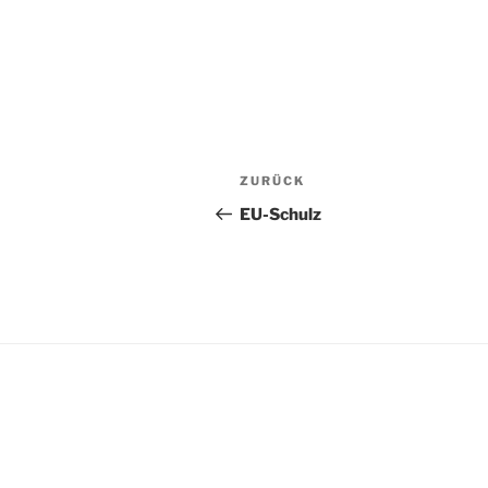
Beitragsnavigation
Vorheriger
ZURÜCK
Beitrag
EU-Schulz