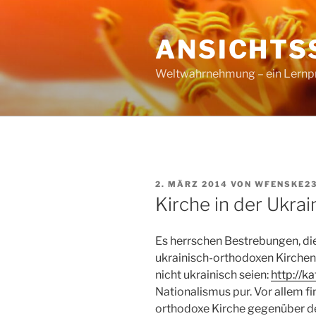
Zum
Inhalt
ANSICHTS
springen
Weltwahrnehmung – ein Lernproz
VERÖFFENTLICHT
2. MÄRZ 2014
VON
WFENSKE2
AM
Kirche in der Ukrai
Es herrschen Bestrebungen, di
ukrainisch-orthodoxen Kirchen
nicht ukrainisch seien:
http://k
Nationalismus pur. Vor allem fi
orthodoxe Kirche gegenüber 