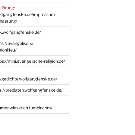
klärung
:
olfgangfenske.de/impressum-
klaerung/
w.wolfgangfenske.de/
ps://evangelische-
igionNeu/
ps://mini.evangelische-religion.de/
//gedichte.wolfgangfenske.de/
s://predigten.wolfgangfenske.de/
lumenwieserich.tumblr.com/