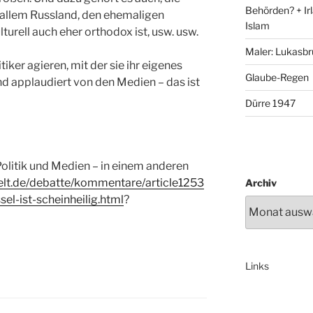
Behörden? + Irl
 allem Russland, den ehemaligen
Islam
urell auch eher orthodox ist, usw. usw.
Maler: Lukasbr
tiker agieren, mit der sie ihr eigenes
Glaube-Regen
nd applaudiert von den Medien – das ist
Dürre 1947
litik und Medien – in einem anderen
elt.de/debatte/kommentare/article1253
Archiv
el-ist-scheinheilig.html
?
Links