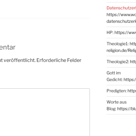
Datenschutzer
https://www.w
datenschutzer
HP:
https://ww
Theologie1:
htt
entar
religion.de/Rel
 veröffentlicht.
Erforderliche Felder
Theologie2:
htt
Gott im
Gedicht:
https:
Predigten:
http
Worte aus
Blog:
https://b