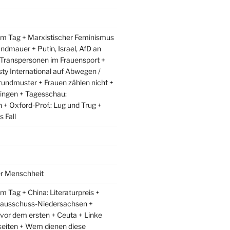
m Tag + Marxistischer Feminismus
andmauer + Putin, Israel, AfD an
 Transpersonen im Frauensport +
y International auf Abwegen /
rundmuster + Frauen zählen nicht +
ingen + Tagesschau:
+ Oxford-Prof.: Lug und Trug +
 Fall
er Menschheit
 Tag + China: Literaturpreis +
lausschuss-Niedersachsen +
 vor dem ersten + Ceuta + Linke
eiten + Wem dienen diese