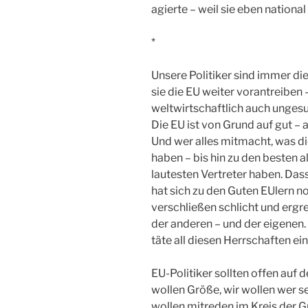
agierte – weil sie eben national
*
Unsere Politiker sind immer die
sie die EU weiter vorantreiben 
weltwirtschaftlich auch ungesu
Die EU ist von Grund auf gut – 
Und wer alles mitmacht, was di
haben – bis hin zu den besten al
lautesten Vertreter haben. Dass 
hat sich zu den Guten EUlern 
verschließen schlicht und ergr
der anderen – und der eigenen
täte all diesen Herrschaften ei
EU-Politiker sollten offen auf 
wollen Größe, wir wollen wer se
wollen mitreden im Kreis der G