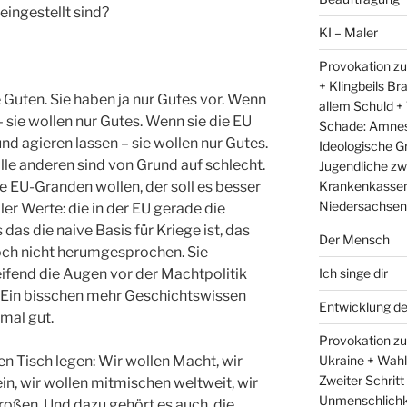
 eingestellt sind?
KI – Maler
Provokation zu
+ Klingbeils Br
 Guten. Sie haben ja nur Gutes vor. Wenn
allem Schuld +
– sie wollen nur Gutes. Wenn sie die EU
Schade: Amnest
nd agieren lassen – sie wollen nur Gutes.
Ideologische G
alle anderen sind von Grund auf schlecht.
Jugendliche zw
Krankenkassen 
e EU-Granden wollen, der soll es besser
Niedersachsens
ler Werte: die in der EU gerade die
das die naive Basis für Kriege ist, das
Der Mensch
noch nicht herumgesprochen. Sie
Ich singe dir
eifend die Augen vor der Machtpolitik
. Ein bisschen mehr Geschichtswissen
Entwicklung d
nmal gut.
Provokation zum
Ukraine + Wah
den Tisch legen: Wir wollen Macht, wir
Zweiter Schritt
in, wir wollen mitmischen weltweit, wir
Unmenschlichk
roßen. Und dazu gehört es auch, die