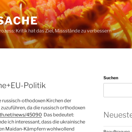
SACHE
ess: Kritik hat das Ziel, Missstände zu verbessern
3
Suchen
ne+EU-Politik
e russisch-othodoxen Kirchen der
 zuzuführen, da die russisch orthodoxen
Neueste
ath.net/news/45090
Das bedeutet:
nde ich interessant, dass die ukrainische
den Maidan-Kämpfern wohlwollend
Beauftragung