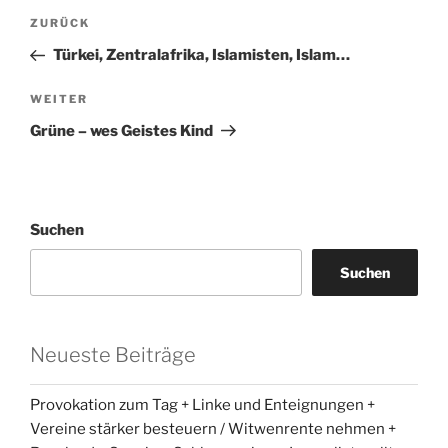
Beitragsnavigation
Vorheriger
ZURÜCK
Beitrag
Türkei, Zentralafrika, Islamisten, Islam…
Nächster
WEITER
Beitrag
Grüne – wes Geistes Kind
Suchen
Suchen
Neueste Beiträge
Provokation zum Tag + Linke und Enteignungen +
Vereine stärker besteuern / Witwenrente nehmen +