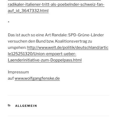
radikaler-italiener-tritt-als-poebelnder-schweiz-fan-
auf_id_3647332.html
*
Das ist auch so eine Art Randale: SPD-Grüne-Länder
versuchen den Bund bzw. Koalitionsvertrag zu
umgehen:
http://www.welt.de/politik/deutschland/artic
le125251320/Union-empoert-ueber-
Laenderinitiative-zum-Doppelpass.html
Impressum
auf
www.wolfgangfenske.de
KATEGORIEN
ALLGEMEIN