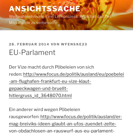
Zum
ANSICHTSSACHE
Inhalt
Weltwahrnehmung – ein Lernprozess: Kritik hat das Ziel,
springen
Missstände zu verbessern
VERÖFFENTLICHT
28. FEBRUAR 2014
VON
WFENSKE23
AM
EU-Parlament
Der Vize macht durch Pöbeleien von sich
reden:
http://www.focus.de/politik/ausland/eu/poebelei
-am-flughafen-frankfurt-eu-vize-klaut-
gepaeckwagen-und-bruellt-
hitlergruss_id_3648070.html
Ein anderer wird wegen Pöbeleien
rausgeworfen:
http://www.focus.de/politik/ausland/er-
mag-breiviks-ideen-glaubt-an-ufos-zuendet-zelte-
von-obdachlosen-an-rauswurf-aus-eu-parlament-