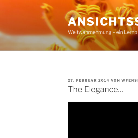
Zum
Inhalt
ANSICHTS
springen
Weltwahrnehmung – ein Lernproz
VERÖFFENTLICHT
27. FEBRUAR 2014
VON
WFENS
AM
The Elegance…