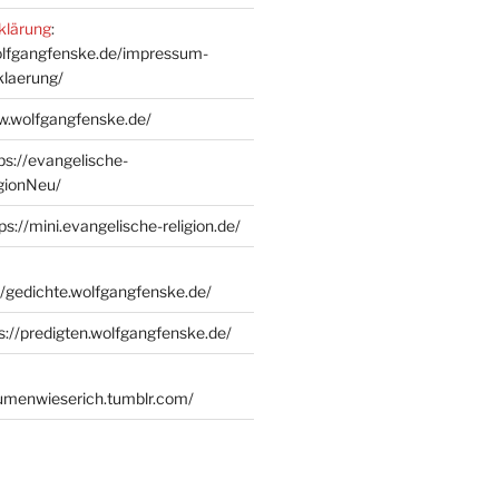
klärung
:
olfgangfenske.de/impressum-
klaerung/
w.wolfgangfenske.de/
ps://evangelische-
igionNeu/
ps://mini.evangelische-religion.de/
//gedichte.wolfgangfenske.de/
s://predigten.wolfgangfenske.de/
lumenwieserich.tumblr.com/