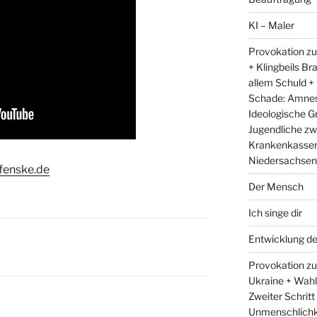
KI – Maler
Provokation zu
+ Klingbeils Br
allem Schuld +
Schade: Amnest
Ideologische G
Jugendliche zw
Krankenkassen 
Niedersachsens
fenske.de
Der Mensch
Ich singe dir
Entwicklung d
Provokation zum
Ukraine + Wah
Zweiter Schritt
Unmenschlichk