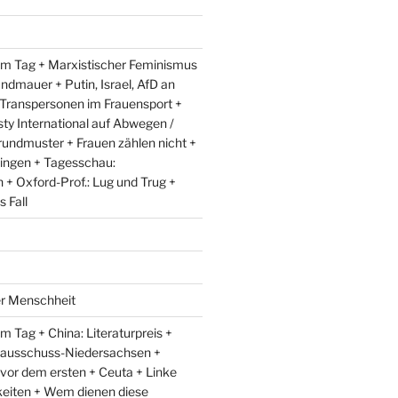
m Tag + Marxistischer Feminismus
andmauer + Putin, Israel, AfD an
 Transpersonen im Frauensport +
y International auf Abwegen /
rundmuster + Frauen zählen nicht +
ingen + Tagesschau:
+ Oxford-Prof.: Lug und Trug +
 Fall
er Menschheit
 Tag + China: Literaturpreis +
lausschuss-Niedersachsen +
 vor dem ersten + Ceuta + Linke
eiten + Wem dienen diese