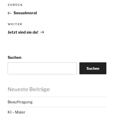
Beitragsnavigation
Vorheriger
ZURÜCK
Beitrag
Sexualmoral
Nächster
WEITER
Beitrag
Jetzt sind sie da!
Suchen
Suchen
Neueste Beiträge
Beauftragung
KI – Maler