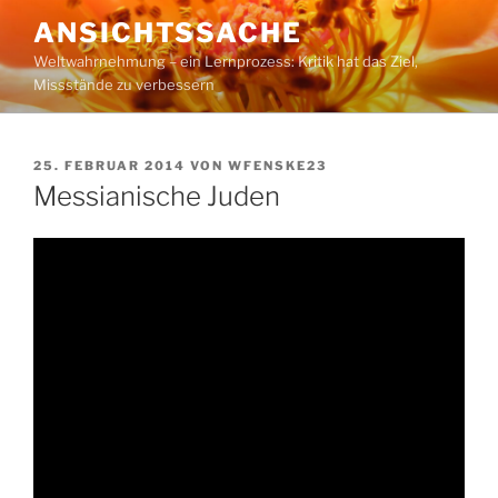
Zum
ANSICHTSSACHE
Inhalt
Weltwahrnehmung – ein Lernprozess: Kritik hat das Ziel,
springen
Missstände zu verbessern
VERÖFFENTLICHT
25. FEBRUAR 2014
VON
WFENSKE23
AM
Messianische Juden