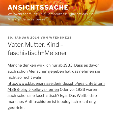
Zum
ANSICHTSSACHE
Inhalt
Weltwahrnehmung – ein Lernprozess: Kritik hat das Ziel,
springen
Missstände zu verbessern
VERÖFFENTLICHT
30. JANUAR 2014
VON
WFENSKE23
AM
Vater, Mutter, Kind =
faschistisch+Meisner
Manche denken wirklich nur ab 1933. Dass es davor
auch schon Menschen gegeben hat, das nehmen sie
nicht so recht wahr:
http://www.blauenarzisse.de/index.php/gesichtet/item
/4388-birgit-kelle-vs-femen
Oder vor 1933 waren
auch schon alle faschistisch? Egal. Das Weltbild so
manches Antifaschisten ist ideologisch recht eng
gestrickt.