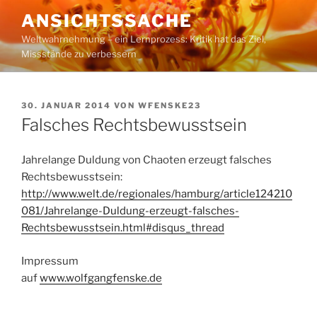
Zum
ANSICHTSSACHE
Inhalt
Weltwahrnehmung – ein Lernprozess: Kritik hat das Ziel,
springen
Missstände zu verbessern
VERÖFFENTLICHT
30. JANUAR 2014
VON
WFENSKE23
AM
Falsches Rechtsbewusstsein
Jahrelange Duldung von Chaoten erzeugt falsches
Rechtsbewusstsein:
http://www.welt.de/regionales/hamburg/article124210
081/Jahrelange-Duldung-erzeugt-falsches-
Rechtsbewusstsein.html#disqus_thread
Impressum
auf
www.wolfgangfenske.de