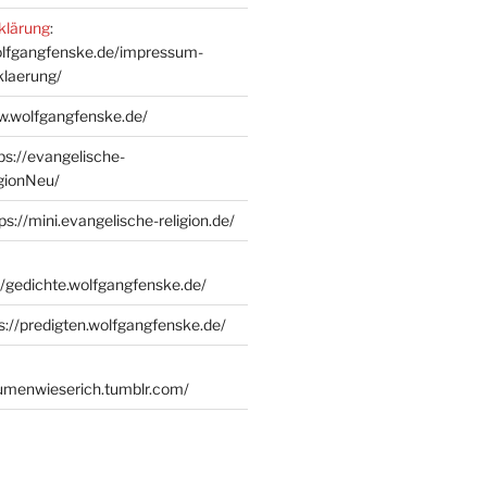
klärung
:
olfgangfenske.de/impressum-
klaerung/
w.wolfgangfenske.de/
ps://evangelische-
igionNeu/
ps://mini.evangelische-religion.de/
//gedichte.wolfgangfenske.de/
s://predigten.wolfgangfenske.de/
lumenwieserich.tumblr.com/