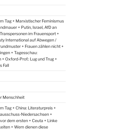
m Tag + Marxistischer Feminismus
andmauer + Putin, Israel, AfD an
 Transpersonen im Frauensport +
y International auf Abwegen /
rundmuster + Frauen zählen nicht +
ingen + Tagesschau:
+ Oxford-Prof.: Lug und Trug +
 Fall
er Menschheit
 Tag + China: Literaturpreis +
lausschuss-Niedersachsen +
 vor dem ersten + Ceuta + Linke
eiten + Wem dienen diese