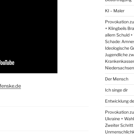
KI – Maler
Provokation zu
+ Klingbeils Br
allem Schuld +
Schade: Amnest
Ideologische G
Jugendliche zw
Krankenkassen 
Niedersachsens
Der Mensch
fenske.de
Ich singe dir
Entwicklung d
Provokation zum
Ukraine + Wah
Zweiter Schritt
Unmenschlichk