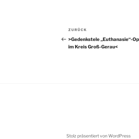
Beitragsnavigation
Vorheriger
ZURÜCK
Beitrag
>Gedenkstele „Euthanasie“-Op
im Kreis Groß-Gerau<
Stolz präsentiert von WordPress