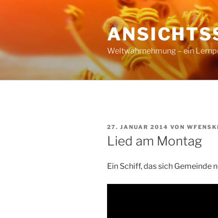
Zum
Inhalt
ANSICHTS
springen
Weltwahrnehmung – ein Lernproz
VERÖFFENTLICHT
27. JANUAR 2014
VON
WFENSK
AM
Lied am Montag
Ein Schiff, das sich Gemeinde 