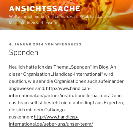
Zum
ANSICHTSSACHE
Inhalt
Weltwahrnehmung – ein Lernprozess: Kritik hat das Ziel,
springen
Missstände zu verbessern
VERÖFFENTLICHT
4. JANUAR 2014
VON
WFENSKE23
AM
Spenden
Neulich hatte ich das Thema „Spenden“ im Blog. An
dieser Organisation „Handicap-international“ wird
deutlich, wie sehr die Organisationen auch aufeinander
angewiesen sind:
http://www.handicap-
international.de/partner/institutionelle-partner/
Denn
das Team selbst besteht nicht unbedingt aus Experten,
die sich mit dem Ostkongo
auskennen:
http://www.handicap-
international.de/ueber-uns/unser-team/