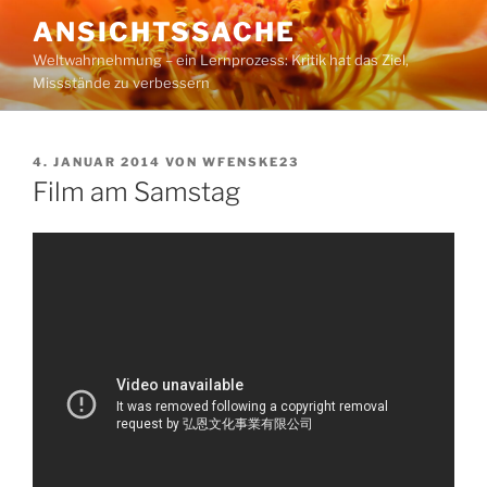
Zum
ANSICHTSSACHE
Inhalt
Weltwahrnehmung – ein Lernprozess: Kritik hat das Ziel,
springen
Missstände zu verbessern
VERÖFFENTLICHT
4. JANUAR 2014
VON
WFENSKE23
AM
Film am Samstag