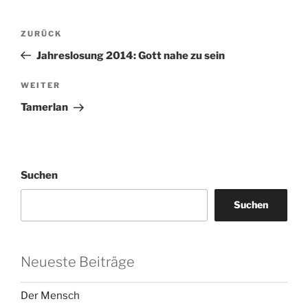
Beitragsnavigation
Vorheriger
ZURÜCK
Beitrag
Jahreslosung 2014: Gott nahe zu sein
Nächster
WEITER
Beitrag
Tamerlan
Suchen
Suchen
Neueste Beiträge
Der Mensch