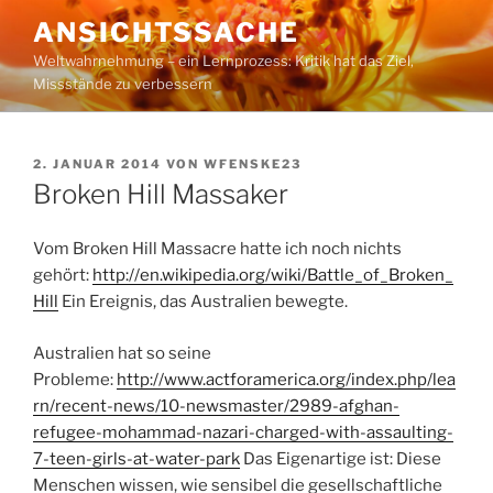
Zum
ANSICHTSSACHE
Inhalt
Weltwahrnehmung – ein Lernprozess: Kritik hat das Ziel,
springen
Missstände zu verbessern
VERÖFFENTLICHT
2. JANUAR 2014
VON
WFENSKE23
AM
Broken Hill Massaker
Vom Broken Hill Massacre hatte ich noch nichts
gehört:
http://en.wikipedia.org/wiki/Battle_of_Broken_
Hill
Ein Ereignis, das Australien bewegte.
Australien hat so seine
Probleme:
http://www.actforamerica.org/index.php/lea
rn/recent-news/10-newsmaster/2989-afghan-
refugee-mohammad-nazari-charged-with-assaulting-
7-teen-girls-at-water-park
Das Eigenartige ist: Diese
Menschen wissen, wie sensibel die gesellschaftliche