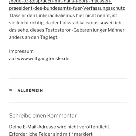
/neue-oz-gespraech-mit-hans-georg-maassen-
praesident-des-bundesamts-fuer-Verfassungsschutz
Dass er den Linksradikalismus hier nicht nennt, ist
vielleicht richtig, da der Linksradikalismus soweit ich
das sehe, dieses Testosteron-Gebaren junger Männer
anders an den Tag legt.
Impressum
auf
www.wolfgangfenske.de
KATEGORIEN
ALLGEMEIN
Schreibe einen Kommentar
Deine E-Mail-Adresse wird nicht veröffentlicht.
Erforderliche Felder sind mit
*
markiert