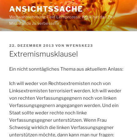
Zum
ANSICHTSSACHE
Inhalt
Weltwahrnehmung – ein Lernprozess: Kritik hat das Ziel,
springen
Missstände zu verbessern
VERÖFFENTLICHT
22. DEZEMBER 2013
VON
WFENSKE23
AM
Extremismusklausel
Ein nicht sonntägliches Thema aus aktuellem Anlass:
Ich will weder von Rechtsextremisten noch von
Linksextremisten terrorisiert werden. Ich will weder
von rechten Verfassungsgegnern noch von linken
Verfassungsgegnern angegangen werden. Und ein
Staat sollte weder rechte noch linke
Verfassungsgegner unterstützen. Wenn Frau
Schwesig wirklich die linken Verfassungsgegner
unterstützen möchte, dann kann man nur fragen: