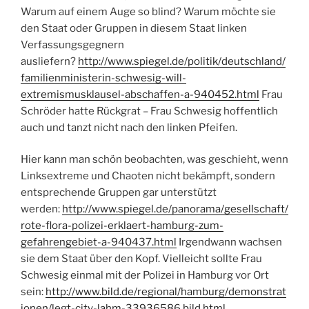
Warum auf einem Auge so blind? Warum möchte sie
den Staat oder Gruppen in diesem Staat linken
Verfassungsgegnern
ausliefern?
http://www.spiegel.de/politik/deutschland/
familienministerin-schwesig-will-
extremismusklausel-abschaffen-a-940452.html
Frau
Schröder hatte Rückgrat – Frau Schwesig hoffentlich
auch und tanzt nicht nach den linken Pfeifen.
Hier kann man schön beobachten, was geschieht, wenn
Linksextreme und Chaoten nicht bekämpft, sondern
entsprechende Gruppen gar unterstützt
werden:
http://www.spiegel.de/panorama/gesellschaft/
rote-flora-polizei-erklaert-hamburg-zum-
gefahrengebiet-a-940437.html
Irgendwann wachsen
sie dem Staat über den Kopf. Vielleicht sollte Frau
Schwesig einmal mit der Polizei in Hamburg vor Ort
sein:
http://www.bild.de/regional/hamburg/demonstrat
ionen/legt-city-lahm-33936586.bild.html